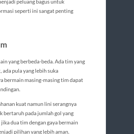
menjadi peluang bagus untuk
masi seperti ini sangat penting
im
rmain yang berbeda-beda. Ada tim yang
 ada pula yang lebih suka
a bermain masing-masing tim dapat
ndingan.
tahanan kuat namun lini serangnya
k bertaruh pada jumlah gol yang
, jika dua tim dengan gaya bermain
njadi pilihan yang lebih aman.