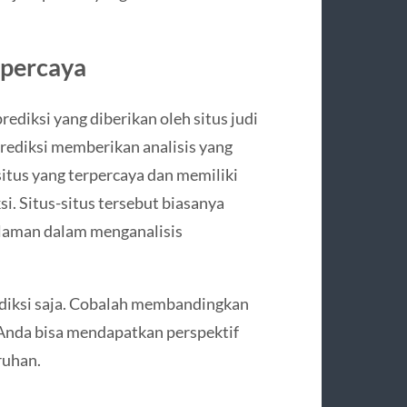
rpercaya
ediksi yang diberikan oleh situs judi
prediksi memberikan analisis yang
situs yang terpercaya dan memiliki
i. Situs-situs tersebut biasanya
alaman dalam menganalisis
diksi saja. Cobalah membandingkan
a Anda bisa mendapatkan perspektif
ruhan.