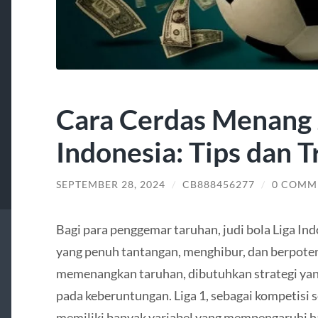
Cara Cerdas Menang J
Indonesia: Tips dan T
SEPTEMBER 28, 2024
/
CB888456277
/
0 COMM
Bagi para penggemar taruhan, judi bola Liga In
yang penuh tantangan, menghibur, dan berpot
memenangkan taruhan, dibutuhkan strategi yan
pada keberuntungan. Liga 1, sebagai kompetisi 
memiliki banyak variabel yang mempengaruhi has