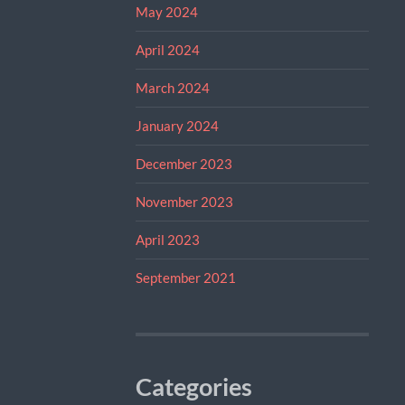
May 2024
April 2024
March 2024
January 2024
December 2023
November 2023
April 2023
September 2021
Categories