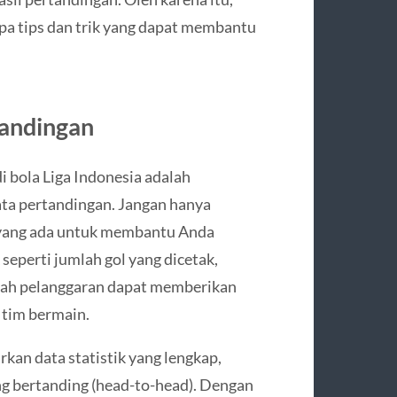
pa tips dan trik yang dapat membantu
tandingan
 bola Liga Indonesia adalah
ta pertandingan. Jangan hanya
 yang ada untuk membantu Anda
seperti jumlah gol yang dicetak,
lah pelanggaran dapat memberikan
 tim bermain.
kan data statistik yang lengkap,
g bertanding (head-to-head). Dengan