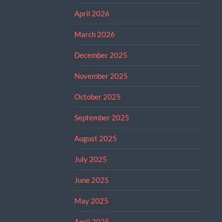
April 2026
March 2026
December 2025
November 2025
October 2025
September 2025
August 2025
July 2025
June 2025
May 2025
April 2025