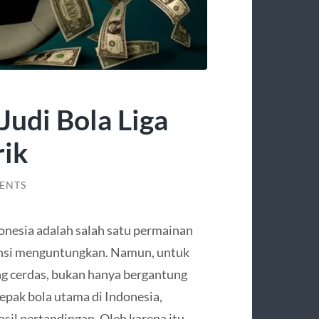
udi Bola Liga
rik
ENTS
donesia adalah salah satu permainan
ensi menguntungkan. Namun, untuk
g cerdas, bukan hanya bergantung
sepak bola utama di Indonesia,
il pertandingan. Oleh karena itu,