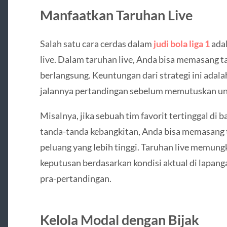
Manfaatkan Taruhan Live
Salah satu cara cerdas dalam
judi bola liga 1
ada
live. Dalam taruhan live, Anda bisa memasang 
berlangsung. Keuntungan dari strategi ini adal
jalannya pertandingan sebelum memutuskan un
Misalnya, jika sebuah tim favorit tertinggal 
tanda-tanda kebangkitan, Anda bisa memasang 
peluang yang lebih tinggi. Taruhan live memu
keputusan berdasarkan kondisi aktual di lapang
pra-pertandingan.
Kelola Modal dengan Bijak