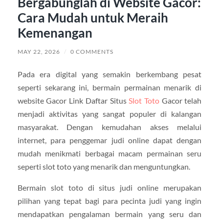
Bergabunglah di Website Gacor:
Cara Mudah untuk Meraih
Kemenangan
MAY 22, 2026
/
0 COMMENTS
Pada era digital yang semakin berkembang pesat
seperti sekarang ini, bermain permainan menarik di
website Gacor Link Daftar Situs
Slot Toto
Gacor telah
menjadi aktivitas yang sangat populer di kalangan
masyarakat. Dengan kemudahan akses melalui
internet, para penggemar judi online dapat dengan
mudah menikmati berbagai macam permainan seru
seperti slot toto yang menarik dan menguntungkan.
Bermain slot toto di situs judi online merupakan
pilihan yang tepat bagi para pecinta judi yang ingin
mendapatkan pengalaman bermain yang seru dan