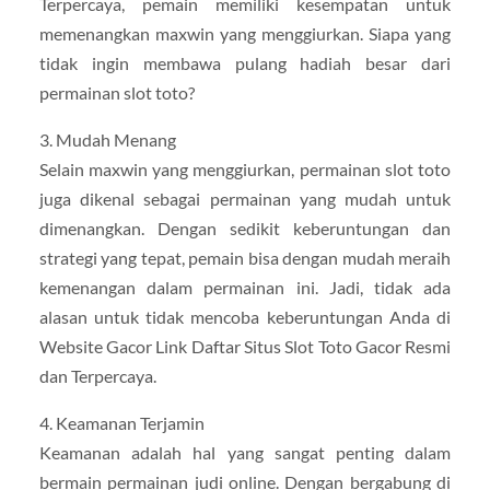
Terpercaya, pemain memiliki kesempatan untuk
memenangkan maxwin yang menggiurkan. Siapa yang
tidak ingin membawa pulang hadiah besar dari
permainan slot toto?
3. Mudah Menang
Selain maxwin yang menggiurkan, permainan slot toto
juga dikenal sebagai permainan yang mudah untuk
dimenangkan. Dengan sedikit keberuntungan dan
strategi yang tepat, pemain bisa dengan mudah meraih
kemenangan dalam permainan ini. Jadi, tidak ada
alasan untuk tidak mencoba keberuntungan Anda di
Website Gacor Link Daftar Situs Slot Toto Gacor Resmi
dan Terpercaya.
4. Keamanan Terjamin
Keamanan adalah hal yang sangat penting dalam
bermain permainan judi online. Dengan bergabung di