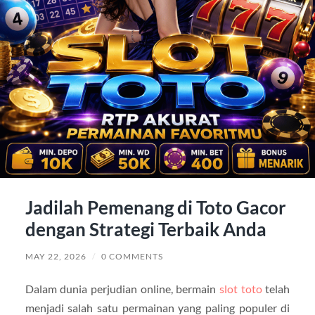
Jadilah Pemenang di Toto Gacor
dengan Strategi Terbaik Anda
MAY 22, 2026
/
0 COMMENTS
Dalam dunia perjudian online, bermain
slot toto
telah
menjadi salah satu permainan yang paling populer di