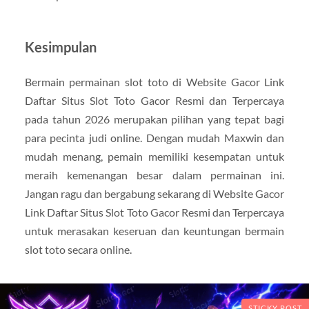
Kesimpulan
Bermain permainan slot toto di Website Gacor Link
Daftar Situs Slot Toto Gacor Resmi dan Terpercaya
pada tahun 2026 merupakan pilihan yang tepat bagi
para pecinta judi online. Dengan mudah Maxwin dan
mudah menang, pemain memiliki kesempatan untuk
meraih kemenangan besar dalam permainan ini.
Jangan ragu dan bergabung sekarang di Website Gacor
Link Daftar Situs Slot Toto Gacor Resmi dan Terpercaya
untuk merasakan keseruan dan keuntungan bermain
slot toto secara online.
STICKY POST