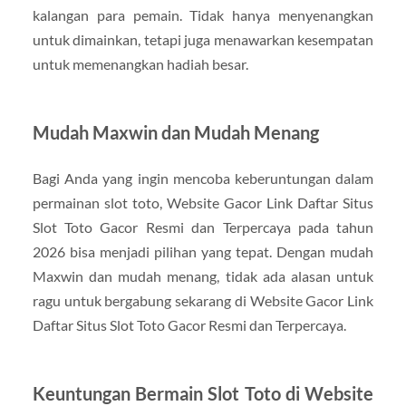
kalangan para pemain. Tidak hanya menyenangkan
untuk dimainkan, tetapi juga menawarkan kesempatan
untuk memenangkan hadiah besar.
Mudah Maxwin dan Mudah Menang
Bagi Anda yang ingin mencoba keberuntungan dalam
permainan slot toto, Website Gacor Link Daftar Situs
Slot Toto Gacor Resmi dan Terpercaya pada tahun
2026 bisa menjadi pilihan yang tepat. Dengan mudah
Maxwin dan mudah menang, tidak ada alasan untuk
ragu untuk bergabung sekarang di Website Gacor Link
Daftar Situs Slot Toto Gacor Resmi dan Terpercaya.
Keuntungan Bermain Slot Toto di Website