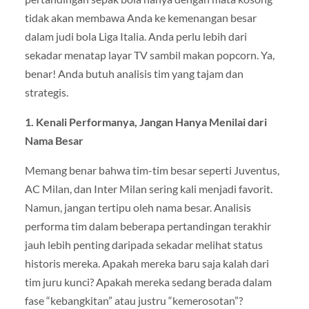
tidak akan membawa Anda ke kemenangan besar
dalam judi bola Liga Italia. Anda perlu lebih dari
sekadar menatap layar TV sambil makan popcorn. Ya,
benar! Anda butuh analisis tim yang tajam dan
strategis.
1. Kenali Performanya, Jangan Hanya Menilai dari
Nama Besar
Memang benar bahwa tim-tim besar seperti Juventus,
AC Milan, dan Inter Milan sering kali menjadi favorit.
Namun, jangan tertipu oleh nama besar. Analisis
performa tim dalam beberapa pertandingan terakhir
jauh lebih penting daripada sekadar melihat status
historis mereka. Apakah mereka baru saja kalah dari
tim juru kunci? Apakah mereka sedang berada dalam
fase “kebangkitan” atau justru “kemerosotan”?