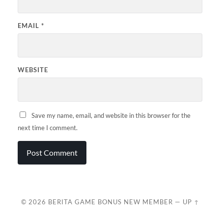
EMAIL
*
WEBSITE
Save my name, email, and website in this browser for the
next time I comment.
© 2026
BERITA GAME BONUS NEW MEMBER
—
UP ↑