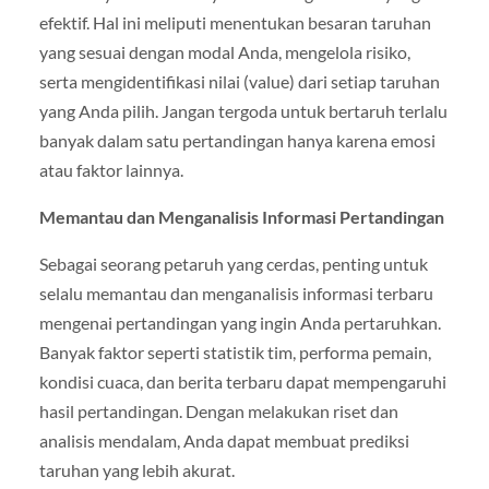
efektif. Hal ini meliputi menentukan besaran taruhan
yang sesuai dengan modal Anda, mengelola risiko,
serta mengidentifikasi nilai (value) dari setiap taruhan
yang Anda pilih. Jangan tergoda untuk bertaruh terlalu
banyak dalam satu pertandingan hanya karena emosi
atau faktor lainnya.
Memantau dan Menganalisis Informasi Pertandingan
Sebagai seorang petaruh yang cerdas, penting untuk
selalu memantau dan menganalisis informasi terbaru
mengenai pertandingan yang ingin Anda pertaruhkan.
Banyak faktor seperti statistik tim, performa pemain,
kondisi cuaca, dan berita terbaru dapat mempengaruhi
hasil pertandingan. Dengan melakukan riset dan
analisis mendalam, Anda dapat membuat prediksi
taruhan yang lebih akurat.