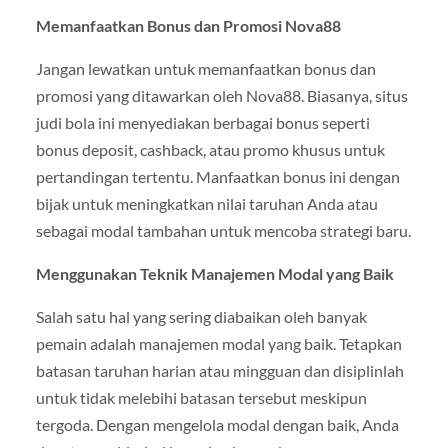
Memanfaatkan Bonus dan Promosi Nova88
Jangan lewatkan untuk memanfaatkan bonus dan
promosi yang ditawarkan oleh Nova88. Biasanya, situs
judi bola ini menyediakan berbagai bonus seperti
bonus deposit, cashback, atau promo khusus untuk
pertandingan tertentu. Manfaatkan bonus ini dengan
bijak untuk meningkatkan nilai taruhan Anda atau
sebagai modal tambahan untuk mencoba strategi baru.
Menggunakan Teknik Manajemen Modal yang Baik
Salah satu hal yang sering diabaikan oleh banyak
pemain adalah manajemen modal yang baik. Tetapkan
batasan taruhan harian atau mingguan dan disiplinlah
untuk tidak melebihi batasan tersebut meskipun
tergoda. Dengan mengelola modal dengan baik, Anda