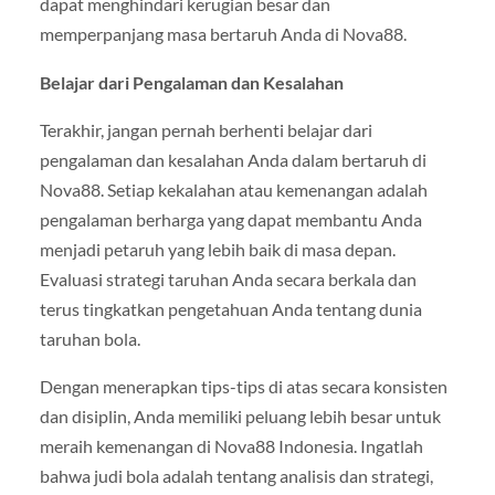
dapat menghindari kerugian besar dan
memperpanjang masa bertaruh Anda di Nova88.
Belajar dari Pengalaman dan Kesalahan
Terakhir, jangan pernah berhenti belajar dari
pengalaman dan kesalahan Anda dalam bertaruh di
Nova88. Setiap kekalahan atau kemenangan adalah
pengalaman berharga yang dapat membantu Anda
menjadi petaruh yang lebih baik di masa depan.
Evaluasi strategi taruhan Anda secara berkala dan
terus tingkatkan pengetahuan Anda tentang dunia
taruhan bola.
Dengan menerapkan tips-tips di atas secara konsisten
dan disiplin, Anda memiliki peluang lebih besar untuk
meraih kemenangan di Nova88 Indonesia. Ingatlah
bahwa judi bola adalah tentang analisis dan strategi,