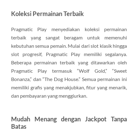
Koleksi Permainan Terbaik
Pragmatic Play menyediakan koleksi permainan
terbaik yang sangat beragam untuk memenuhi
kebutuhan semua pemain. Mulai dari slot klasik hingga
slot progresif, Pragmatic Play memiliki segalanya.
Beberapa permainan terbaik yang ditawarkan oleh
Pragmatic Play termasuk “Wolf Gold,” “Sweet
Bonanza,” dan “The Dog House.” Semua permainan ini
memiliki grafis yang menakjubkan, fitur yang menarik,
dan pembayaran yang menggiurkan.
Mudah Menang dengan Jackpot Tanpa
Batas