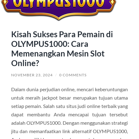
Kisah Sukses Para Pemain di
OLYMPUS1000: Cara
Memenangkan Mesin Slot
Online?
NOVEMBER 23, 2024
/
0 COMMENTS
Dalam dunia perjudian online, mencari keberuntungan
untuk meraih jackpot besar merupakan tujuan utama
setiap pemain. Salah satu situs judi online terbaik yang
dapat membantu Anda mencapai tujuan tersebut
adalah OLYMPUS1000. Dengan menggunakan strategi
jitu dan memanfaatkan link alternatif OLYMPUS1000,