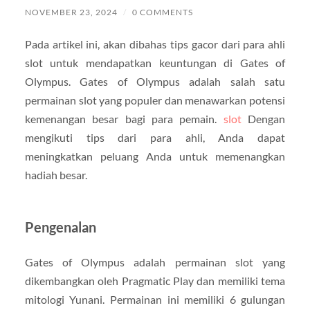
NOVEMBER 23, 2024
/
0 COMMENTS
Pada artikel ini, akan dibahas tips gacor dari para ahli
slot untuk mendapatkan keuntungan di Gates of
Olympus. Gates of Olympus adalah salah satu
permainan slot yang populer dan menawarkan potensi
kemenangan besar bagi para pemain.
slot
Dengan
mengikuti tips dari para ahli, Anda dapat
meningkatkan peluang Anda untuk memenangkan
hadiah besar.
Pengenalan
Gates of Olympus adalah permainan slot yang
dikembangkan oleh Pragmatic Play dan memiliki tema
mitologi Yunani. Permainan ini memiliki 6 gulungan