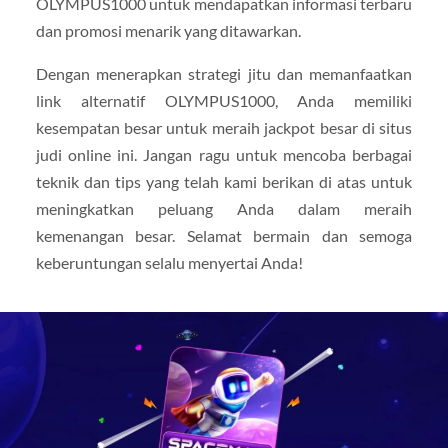
OLYMPUS1000 untuk mendapatkan informasi terbaru
dan promosi menarik yang ditawarkan.
Dengan menerapkan strategi jitu dan memanfaatkan
link alternatif OLYMPUS1000, Anda memiliki
kesempatan besar untuk meraih jackpot besar di situs
judi online ini. Jangan ragu untuk mencoba berbagai
teknik dan tips yang telah kami berikan di atas untuk
meningkatkan peluang Anda dalam meraih
kemenangan besar. Selamat bermain dan semoga
keberuntungan selalu menyertai Anda!