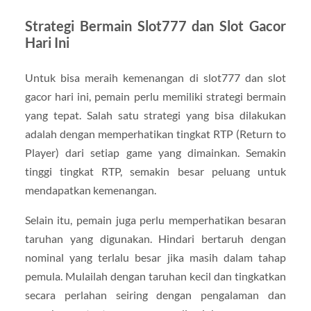
Strategi Bermain Slot777 dan Slot Gacor
Hari Ini
Untuk bisa meraih kemenangan di slot777 dan slot
gacor hari ini, pemain perlu memiliki strategi bermain
yang tepat. Salah satu strategi yang bisa dilakukan
adalah dengan memperhatikan tingkat RTP (Return to
Player) dari setiap game yang dimainkan. Semakin
tinggi tingkat RTP, semakin besar peluang untuk
mendapatkan kemenangan.
Selain itu, pemain juga perlu memperhatikan besaran
taruhan yang digunakan. Hindari bertaruh dengan
nominal yang terlalu besar jika masih dalam tahap
pemula. Mulailah dengan taruhan kecil dan tingkatkan
secara perlahan seiring dengan pengalaman dan