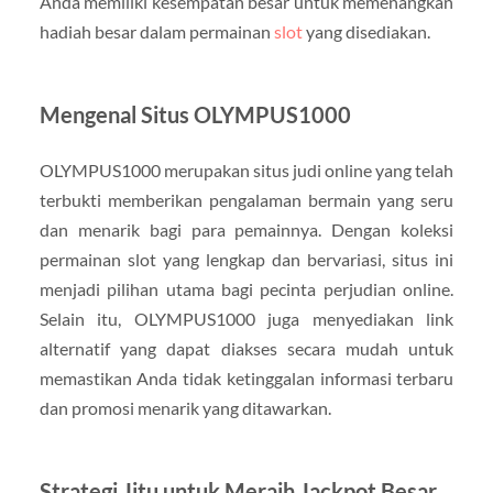
Anda memiliki kesempatan besar untuk memenangkan
hadiah besar dalam permainan
slot
yang disediakan.
Mengenal Situs OLYMPUS1000
OLYMPUS1000 merupakan situs judi online yang telah
terbukti memberikan pengalaman bermain yang seru
dan menarik bagi para pemainnya. Dengan koleksi
permainan slot yang lengkap dan bervariasi, situs ini
menjadi pilihan utama bagi pecinta perjudian online.
Selain itu, OLYMPUS1000 juga menyediakan link
alternatif yang dapat diakses secara mudah untuk
memastikan Anda tidak ketinggalan informasi terbaru
dan promosi menarik yang ditawarkan.
Strategi Jitu untuk Meraih Jackpot Besar