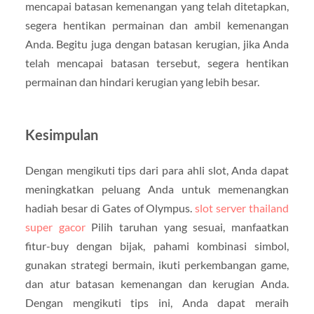
mencapai batasan kemenangan yang telah ditetapkan,
segera hentikan permainan dan ambil kemenangan
Anda. Begitu juga dengan batasan kerugian, jika Anda
telah mencapai batasan tersebut, segera hentikan
permainan dan hindari kerugian yang lebih besar.
Kesimpulan
Dengan mengikuti tips dari para ahli slot, Anda dapat
meningkatkan peluang Anda untuk memenangkan
hadiah besar di Gates of Olympus.
slot server thailand
super gacor
Pilih taruhan yang sesuai, manfaatkan
fitur-buy dengan bijak, pahami kombinasi simbol,
gunakan strategi bermain, ikuti perkembangan game,
dan atur batasan kemenangan dan kerugian Anda.
Dengan mengikuti tips ini, Anda dapat meraih