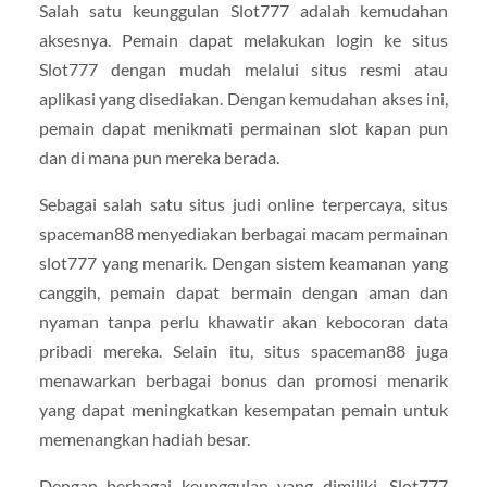
Salah satu keunggulan Slot777 adalah kemudahan
aksesnya. Pemain dapat melakukan login ke situs
Slot777 dengan mudah melalui situs resmi atau
aplikasi yang disediakan. Dengan kemudahan akses ini,
pemain dapat menikmati permainan slot kapan pun
dan di mana pun mereka berada.
Sebagai salah satu situs judi online terpercaya, situs
spaceman88 menyediakan berbagai macam permainan
slot777 yang menarik. Dengan sistem keamanan yang
canggih, pemain dapat bermain dengan aman dan
nyaman tanpa perlu khawatir akan kebocoran data
pribadi mereka. Selain itu, situs spaceman88 juga
menawarkan berbagai bonus dan promosi menarik
yang dapat meningkatkan kesempatan pemain untuk
memenangkan hadiah besar.
Dengan berbagai keunggulan yang dimiliki, Slot777