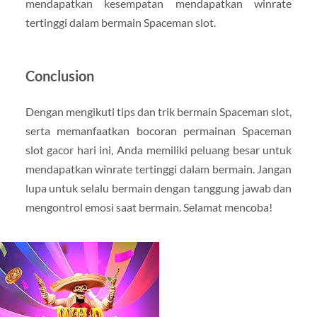
mendapatkan kesempatan mendapatkan winrate
tertinggi dalam bermain Spaceman slot.
Conclusion
Dengan mengikuti tips dan trik bermain Spaceman slot,
serta memanfaatkan bocoran permainan Spaceman
slot gacor hari ini, Anda memiliki peluang besar untuk
mendapatkan winrate tertinggi dalam bermain. Jangan
lupa untuk selalu bermain dengan tanggung jawab dan
mengontrol emosi saat bermain. Selamat mencoba!