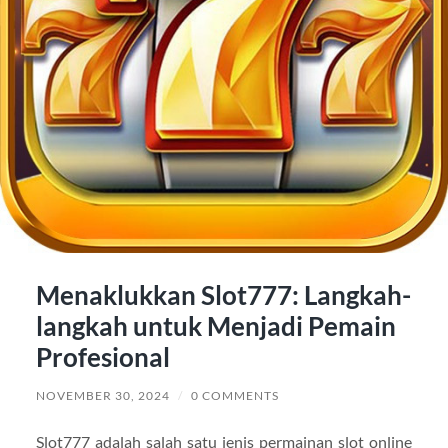
Menaklukkan Slot777: Langkah-
langkah untuk Menjadi Pemain
Profesional
NOVEMBER 30, 2024
/
0 COMMENTS
Slot777 adalah salah satu jenis permainan slot online