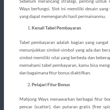
Sebelum merancang strategi, penting untu
Ways berfungsi. Slot ini memiliki desain yan
yang dapat memengaruhi hasil permainanmu.
Kenali Tabel Pembayaran
Tabel pembayaran adalah bagian yang sangat 
menunjukkan simbol-simbol yang ada dan ber
simbol memiliki nilai yang berbeda dan beber
memahami tabel pembayaran, kamu bisa menget
dan bagaimana fitur bonus diaktifkan.
Pelajari Fitur Bonus
Mahjong Ways menawarkan berbagai fitur bonus
pencar (scatter), dan putaran gratis (free sp