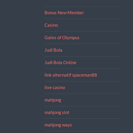
Bonus New Member
Casino
Gates of Olympus
Judi Bola
Judi Bola Online
link alternatif spaceman88
live casino
mahjong
mahjong slot
mahjong ways