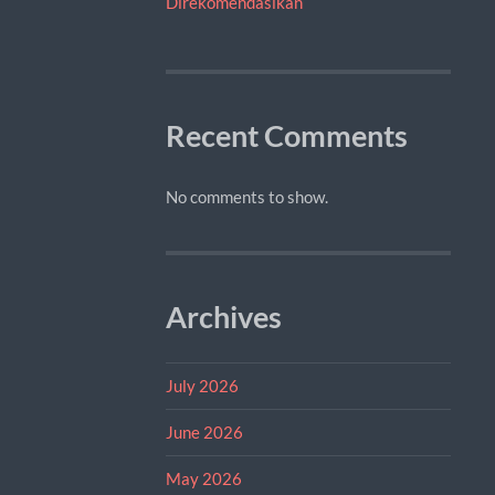
Direkomendasikan
Recent Comments
No comments to show.
Archives
July 2026
June 2026
May 2026