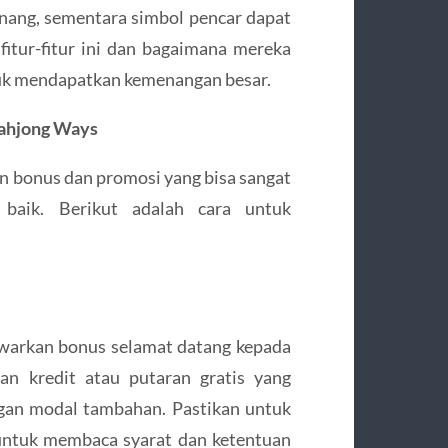
ang, sementara simbol pencar dapat
itur-fitur ini dan bagaimana mereka
uk mendapatkan kemenangan besar.
Mahjong Ways
n bonus dan promosi yang bisa sangat
baik. Berikut adalah cara untuk
warkan bonus selamat datang kepada
an kredit atau putaran gratis yang
an modal tambahan. Pastikan untuk
untuk membaca syarat dan ketentuan