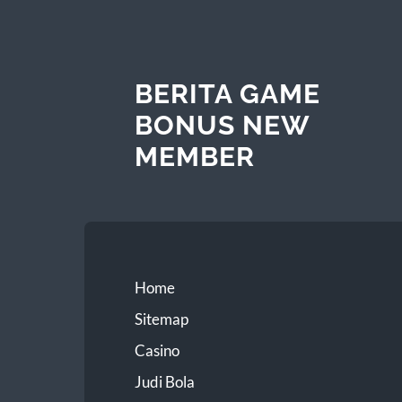
BERITA GAME
BONUS NEW
MEMBER
Home
Sitemap
Casino
Judi Bola