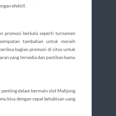
ngan efektif.
n promosi berkala seperti turnamen
esempatan tambahan untuk meraih
eriksa bagian promosi di situs untuk
ran yang tersedia dan pastikan kamu
k penting dalam bermain slot Mahjong
kamu bisa dengan cepat kehabisan uang