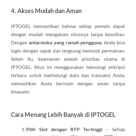
4. Akses Mudah dan Aman
IPTOGEL memastikan bahwa setiap pemain dapat
dengan mudah mengakses situsnya tanpa kesulitan.
Dengan
antarmuka yang ramah pengguna
, Anda bisa
login dengan cepat dan langsung memulai permainan.
Selain itu, keamanan adalah prioritas utama di
IPTOGEL. Situs ini menggunakan teknologi enkripsi
terbaru untuk melindungi data dan transaksi Anda,
memastikan Anda bermain dengan aman tanpa
khawatir.
Cara Menang Lebih Banyak di IPTOGEL
Pilih Slot dengan RTP Tertinggi
– Setiap