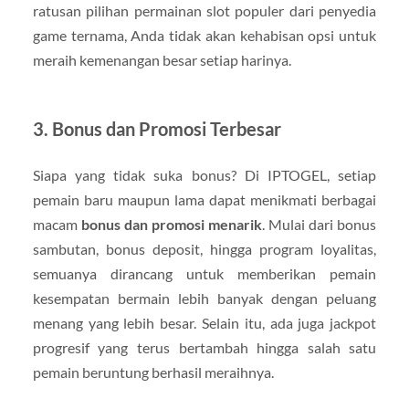
ratusan pilihan permainan slot populer dari penyedia
game ternama, Anda tidak akan kehabisan opsi untuk
meraih kemenangan besar setiap harinya.
3. Bonus dan Promosi Terbesar
Siapa yang tidak suka bonus? Di IPTOGEL, setiap
pemain baru maupun lama dapat menikmati berbagai
macam
bonus dan promosi menarik
. Mulai dari bonus
sambutan, bonus deposit, hingga program loyalitas,
semuanya dirancang untuk memberikan pemain
kesempatan bermain lebih banyak dengan peluang
menang yang lebih besar. Selain itu, ada juga jackpot
progresif yang terus bertambah hingga salah satu
pemain beruntung berhasil meraihnya.