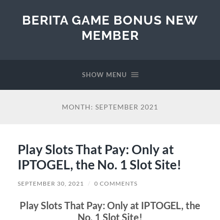
BERITA GAME BONUS NEW
MEMBER
SHOW MENU
MONTH:
SEPTEMBER 2021
Play Slots That Pay: Only at
IPTOGEL, the No. 1 Slot Site!
SEPTEMBER 30, 2021
/
0 COMMENTS
Play Slots That Pay: Only at IPTOGEL, the
No. 1 Slot Site!