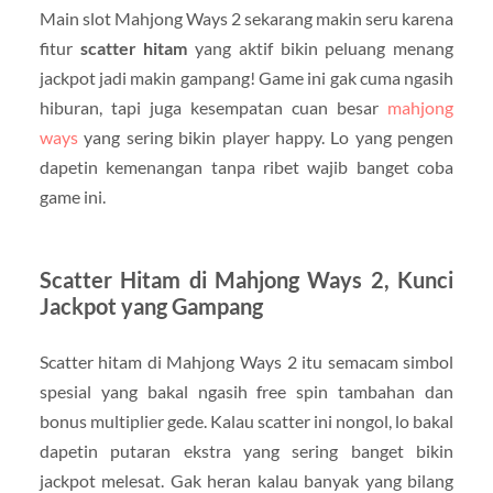
Main slot Mahjong Ways 2 sekarang makin seru karena
fitur
scatter hitam
yang aktif bikin peluang menang
jackpot jadi makin gampang! Game ini gak cuma ngasih
hiburan, tapi juga kesempatan cuan besar
mahjong
ways
yang sering bikin player happy. Lo yang pengen
dapetin kemenangan tanpa ribet wajib banget coba
game ini.
Scatter Hitam di Mahjong Ways 2, Kunci
Jackpot yang Gampang
Scatter hitam di Mahjong Ways 2 itu semacam simbol
spesial yang bakal ngasih free spin tambahan dan
bonus multiplier gede. Kalau scatter ini nongol, lo bakal
dapetin putaran ekstra yang sering banget bikin
jackpot melesat. Gak heran kalau banyak yang bilang