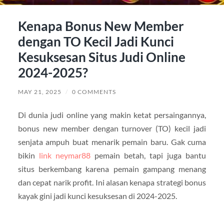
Kenapa Bonus New Member
dengan TO Kecil Jadi Kunci
Kesuksesan Situs Judi Online
2024-2025?
MAY 21, 2025
/
0 COMMENTS
Di dunia judi online yang makin ketat persaingannya,
bonus new member dengan turnover (TO) kecil jadi
senjata ampuh buat menarik pemain baru. Gak cuma
bikin
link neymar88
pemain betah, tapi juga bantu
situs berkembang karena pemain gampang menang
dan cepat narik profit. Ini alasan kenapa strategi bonus
kayak gini jadi kunci kesuksesan di 2024-2025.