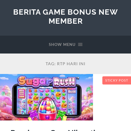
BERITA GAME BONUS NEW
MEMBER
SHOW MENU
TAG:
RTP HARI INI
STICKY POST