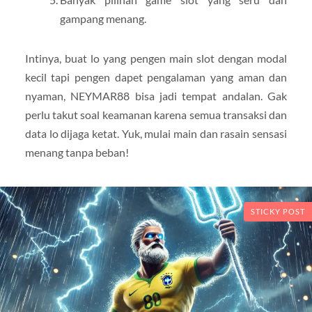
gampang menang.
Intinya, buat lo yang pengen main slot dengan modal
kecil tapi pengen dapet pengalaman yang aman dan
nyaman, NEYMAR88 bisa jadi tempat andalan. Gak
perlu takut soal keamanan karena semua transaksi dan
data lo dijaga ketat. Yuk, mulai main dan rasain sensasi
menang tanpa beban!
STICKY POST