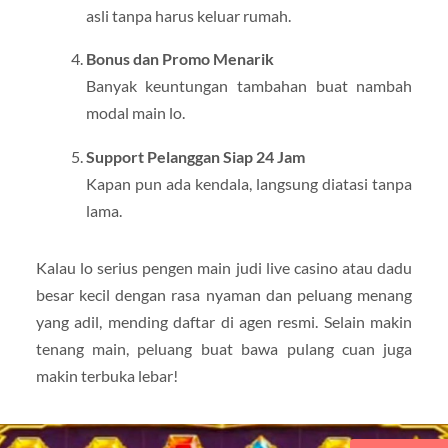
asli tanpa harus keluar rumah.
Bonus dan Promo Menarik
Banyak keuntungan tambahan buat nambah
modal main lo.
Support Pelanggan Siap 24 Jam
Kapan pun ada kendala, langsung diatasi tanpa
lama.
Kalau lo serius pengen main judi live casino atau dadu
besar kecil dengan rasa nyaman dan peluang menang
yang adil, mending daftar di agen resmi. Selain makin
tenang main, peluang buat bawa pulang cuan juga
makin terbuka lebar!