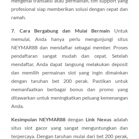
mengenai transaksi atau permainan, tim support yang
profesional siap memberikan solusi dengan cepat dan
ramah.
7. Cara Bergabung dan Mulai Bermain
Untuk
memulai, Anda hanya perlu mengunjungi situs
NEYMAR88 dan mendaftar sebagai member. Proses
pendaftaran sangat mudah dan cepat. Setelah
mendaftar, Anda dapat langsung melakukan deposit
dan memilih permainan slot yang ingin dimainkan
dengan taruhan bet 200 perak. Pastikan untuk
memanfaatkan berbagai bonus dan promo yang
ditawarkan untuk meningkatkan peluang kemenangan
Anda.
Kesimpulan
NEYMAR88
dengan
Link Nexus
adalah
situs slot gacor yang sangat menguntungkan dan
terpercaya. Dengan taruhan mulai dari bet 200 perak,