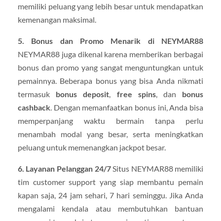
memiliki peluang yang lebih besar untuk mendapatkan
kemenangan maksimal.
5. Bonus dan Promo Menarik di NEYMAR88
NEYMAR88 juga dikenal karena memberikan berbagai
bonus dan promo yang sangat menguntungkan untuk
pemainnya. Beberapa bonus yang bisa Anda nikmati
termasuk
bonus deposit
,
free spins
, dan
bonus
cashback
. Dengan memanfaatkan bonus ini, Anda bisa
memperpanjang waktu bermain tanpa perlu
menambah modal yang besar, serta meningkatkan
peluang untuk memenangkan jackpot besar.
6. Layanan Pelanggan 24/7
Situs NEYMAR88 memiliki
tim customer support yang siap membantu pemain
kapan saja, 24 jam sehari, 7 hari seminggu. Jika Anda
mengalami kendala atau membutuhkan bantuan