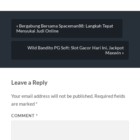
« Bergabung Bersama Spaceman88: Langkah Tepat
Menyukai Judi Online
Wild Bandito PG Soft: Slot Gacor Hari Ini, Jackpot
Maxwin »
Leave a Reply
Your email address will not be published.
Required fields
are marked
*
COMMENT
*