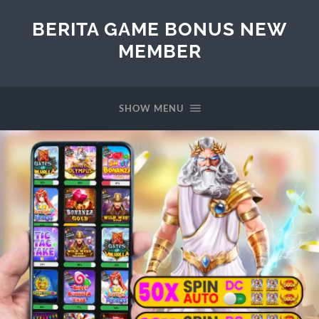
BERITA GAME BONUS NEW
MEMBER
SHOW MENU