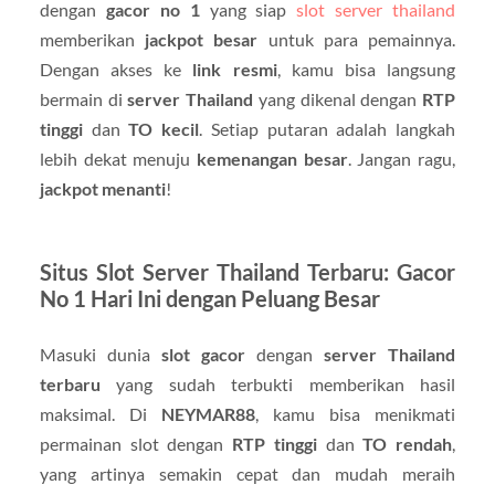
dengan
gacor no 1
yang siap
slot server thailand
memberikan
jackpot besar
untuk para pemainnya.
Dengan akses ke
link resmi
, kamu bisa langsung
bermain di
server Thailand
yang dikenal dengan
RTP
tinggi
dan
TO kecil
. Setiap putaran adalah langkah
lebih dekat menuju
kemenangan besar
. Jangan ragu,
jackpot menanti
!
Situs Slot Server Thailand Terbaru: Gacor
No 1 Hari Ini dengan Peluang Besar
Masuki dunia
slot gacor
dengan
server Thailand
terbaru
yang sudah terbukti memberikan hasil
maksimal. Di
NEYMAR88
, kamu bisa menikmati
permainan slot dengan
RTP tinggi
dan
TO rendah
,
yang artinya semakin cepat dan mudah meraih