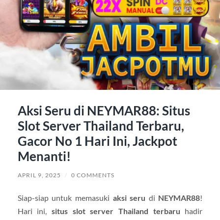
Aksi Seru di NEYMAR88: Situs
Slot Server Thailand Terbaru,
Gacor No 1 Hari Ini, Jackpot
Menanti!
APRIL 9, 2025
/
0 COMMENTS
Siap-siap untuk memasuki
aksi seru
di
NEYMAR88
!
Hari ini,
situs slot server Thailand terbaru
hadir