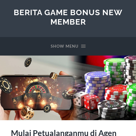
BERITA GAME BONUS NEW
MEMBER
SHOW MENU
Mulai Petualanganmu di Agen