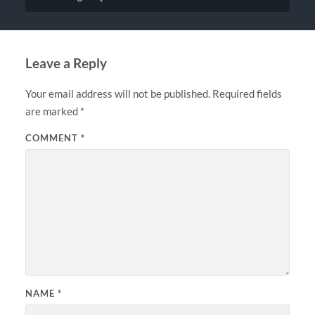
Leave a Reply
Your email address will not be published.
Required fields
are marked
*
COMMENT
*
NAME
*