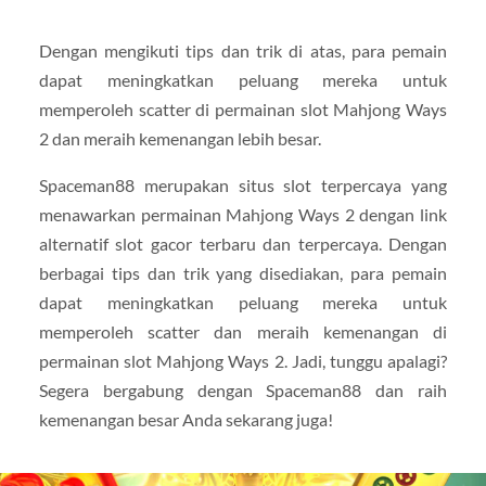
Dengan mengikuti tips dan trik di atas, para pemain
dapat meningkatkan peluang mereka untuk
memperoleh scatter di permainan slot Mahjong Ways
2 dan meraih kemenangan lebih besar.
Spaceman88 merupakan situs slot terpercaya yang
menawarkan permainan Mahjong Ways 2 dengan link
alternatif slot gacor terbaru dan terpercaya. Dengan
berbagai tips dan trik yang disediakan, para pemain
dapat meningkatkan peluang mereka untuk
memperoleh scatter dan meraih kemenangan di
permainan slot Mahjong Ways 2. Jadi, tunggu apalagi?
Segera bergabung dengan Spaceman88 dan raih
kemenangan besar Anda sekarang juga!