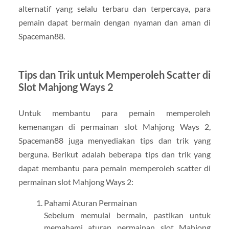
alternatif yang selalu terbaru dan terpercaya, para
pemain dapat bermain dengan nyaman dan aman di
Spaceman88.
Tips dan Trik untuk Memperoleh Scatter di
Slot Mahjong Ways 2
Untuk membantu para pemain memperoleh
kemenangan di permainan slot Mahjong Ways 2,
Spaceman88 juga menyediakan tips dan trik yang
berguna. Berikut adalah beberapa tips dan trik yang
dapat membantu para pemain memperoleh scatter di
permainan slot Mahjong Ways 2:
Pahami Aturan Permainan
Sebelum memulai bermain, pastikan untuk
memahami aturan permainan slot Mahjong