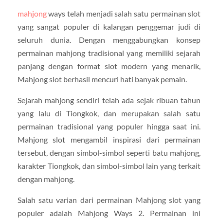
mahjong
ways telah menjadi salah satu permainan slot
yang sangat populer di kalangan penggemar judi di
seluruh dunia. Dengan menggabungkan konsep
permainan mahjong tradisional yang memiliki sejarah
panjang dengan format slot modern yang menarik,
Mahjong slot berhasil mencuri hati banyak pemain.
Sejarah mahjong sendiri telah ada sejak ribuan tahun
yang lalu di Tiongkok, dan merupakan salah satu
permainan tradisional yang populer hingga saat ini.
Mahjong slot mengambil inspirasi dari permainan
tersebut, dengan simbol-simbol seperti batu mahjong,
karakter Tiongkok, dan simbol-simbol lain yang terkait
dengan mahjong.
Salah satu varian dari permainan Mahjong slot yang
populer adalah Mahjong Ways 2. Permainan ini