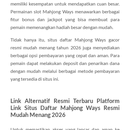
memiliki kesempatan untuk mendapatkan cuan besar.
Permainan slot Mahjong Ways menawarkan berbagai
fitur bonus dan jackpot yang bisa membuat para
pemain memenangkan hadiah besar dengan mudah.
Tidak hanya itu, situs daftar Mahjong Ways gacor
resmi mudah menang tahun 2026 juga menyediakan
berbagai opsi pembayaran yang cepat dan aman. Para
pemain dapat melakukan deposit dan penarikan dana
dengan mudah melalui berbagai metode pembayaran
yang tersedia di situs ini.
Link Alternatif Resmi Terbaru Platform
Link Situs Daftar Mahjong Ways Resmi
Mudah Menang 2026
Untuk memastikan akses yang lancar dan aman ke