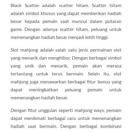
Black Scatter adalah scatter hitam. Scatter hitam
adalah simbol khusus yang dapat memberikan hadiah
besar kepada pemain saat muncul dalam putaran
game. Dengan adanya scatter hitam, peluang untuk
memenangkan hadiah besar menjadi lebih tinggi.
Slot mahjong adalah salah satu jenis permainan slot
yang menarik dan menghibur. Dengan berbagai simbol
yang unik dan menarik, pemain akan merasa
tertantang untuk terus bermain. Selain itu, slot
mahjong juga menawarkan berbagai fitur bonus yang
dapat meningkatkan peluang pemain untuk
memenangkan hadiah besar.
Dengan fitur unggulan seperti mahjong ways, pemain
dapat menikmati berbagai cara untuk memenangkan
hadiah saat bermain. Dengan berbagai kombinasi