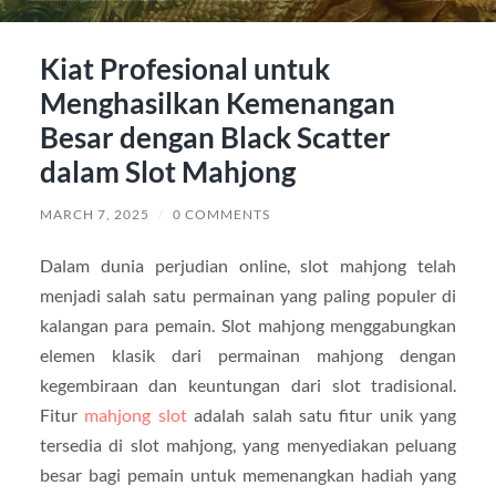
Kiat Profesional untuk
Menghasilkan Kemenangan
Besar dengan Black Scatter
dalam Slot Mahjong
MARCH 7, 2025
/
0 COMMENTS
Dalam dunia perjudian online, slot mahjong telah
menjadi salah satu permainan yang paling populer di
kalangan para pemain. Slot mahjong menggabungkan
elemen klasik dari permainan mahjong dengan
kegembiraan dan keuntungan dari slot tradisional.
Fitur
mahjong slot
adalah salah satu fitur unik yang
tersedia di slot mahjong, yang menyediakan peluang
besar bagi pemain untuk memenangkan hadiah yang