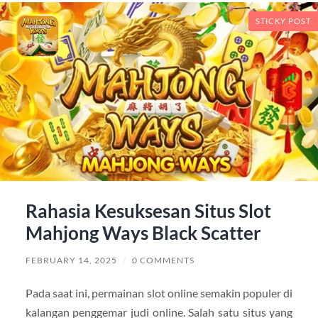
STICKY POST
Rahasia Kesuksesan Situs Slot
Mahjong Ways Black Scatter
FEBRUARY 14, 2025
/
0 COMMENTS
Pada saat ini, permainan slot online semakin populer di
kalangan penggemar judi online. Salah satu situs yang