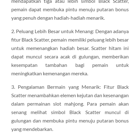
mendapatkan tiga atau lebih simbol Black Scatter,
pemain dapat membuka pintu menuju putaran bonus
yang penuh dengan hadiah-hadiah menarik.
2. Peluang Lebih Besar untuk Menang: Dengan adanya
fitur Black Scatter, pemain memiliki peluang lebih besar
untuk memenangkan hadiah besar. Scatter hitam ini
dapat muncul secara acak di gulungan, memberikan
kesempatan tambahan bagi pemain untuk
meningkatkan kemenangan mereka.
3. Pengalaman Bermain yang Menarik: Fitur Black
Scatter menambahkan elemen kejutan dan kesenangan
dalam permainan slot mahjong. Para pemain akan
senang melihat simbol Black Scatter muncul di
gulungan dan membuka pintu menuju putaran bonus
yang mendebarkan.