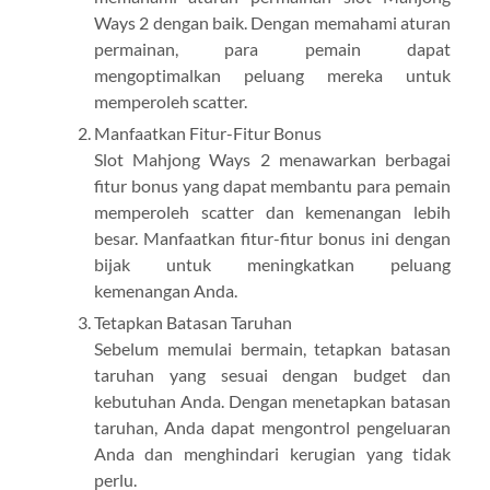
Ways 2 dengan baik. Dengan memahami aturan
permainan, para pemain dapat
mengoptimalkan peluang mereka untuk
memperoleh scatter.
Manfaatkan Fitur-Fitur Bonus
Slot Mahjong Ways 2 menawarkan berbagai
fitur bonus yang dapat membantu para pemain
memperoleh scatter dan kemenangan lebih
besar. Manfaatkan fitur-fitur bonus ini dengan
bijak untuk meningkatkan peluang
kemenangan Anda.
Tetapkan Batasan Taruhan
Sebelum memulai bermain, tetapkan batasan
taruhan yang sesuai dengan budget dan
kebutuhan Anda. Dengan menetapkan batasan
taruhan, Anda dapat mengontrol pengeluaran
Anda dan menghindari kerugian yang tidak
perlu.