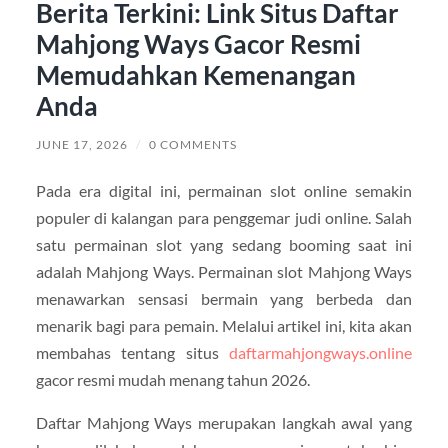
Berita Terkini: Link Situs Daftar
Mahjong Ways Gacor Resmi
Memudahkan Kemenangan
Anda
JUNE 17, 2026
/
0 COMMENTS
Pada era digital ini, permainan slot online semakin
populer di kalangan para penggemar judi online. Salah
satu permainan slot yang sedang booming saat ini
adalah Mahjong Ways. Permainan slot Mahjong Ways
menawarkan sensasi bermain yang berbeda dan
menarik bagi para pemain. Melalui artikel ini, kita akan
membahas tentang situs
daftarmahjongways.online
gacor resmi mudah menang tahun 2026.
Daftar Mahjong Ways merupakan langkah awal yang