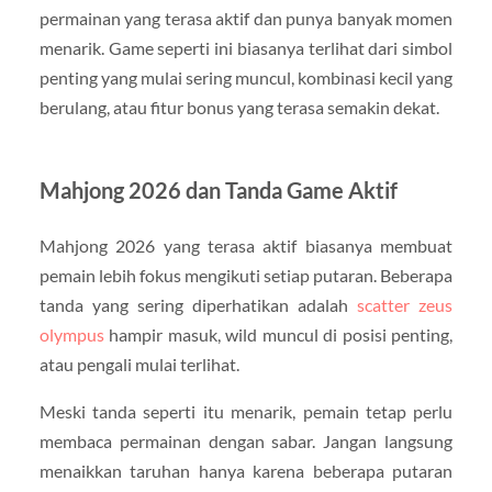
permainan yang terasa aktif dan punya banyak momen
menarik. Game seperti ini biasanya terlihat dari simbol
penting yang mulai sering muncul, kombinasi kecil yang
berulang, atau fitur bonus yang terasa semakin dekat.
Mahjong 2026 dan Tanda Game Aktif
Mahjong 2026 yang terasa aktif biasanya membuat
pemain lebih fokus mengikuti setiap putaran. Beberapa
tanda yang sering diperhatikan adalah
scatter zeus
olympus
hampir masuk, wild muncul di posisi penting,
atau pengali mulai terlihat.
Meski tanda seperti itu menarik, pemain tetap perlu
membaca permainan dengan sabar. Jangan langsung
menaikkan taruhan hanya karena beberapa putaran