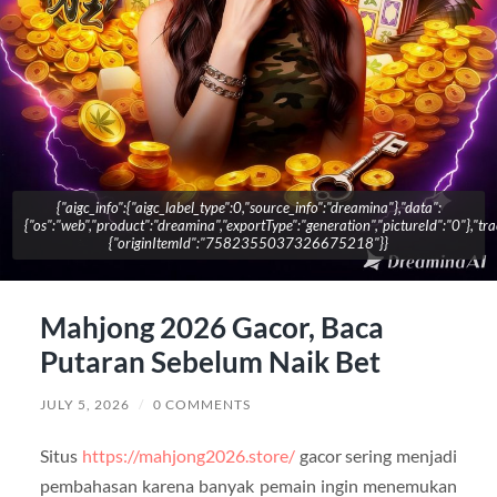
{"aigc_info":{"aigc_label_type":0,"source_info":"dreamina"},"data":
{"os":"web","product":"dreamina","exportType":"generation","pictureId":"0"},"tra
{"originItemId":"7582355037326675218"}}
Mahjong 2026 Gacor, Baca
Putaran Sebelum Naik Bet
JULY 5, 2026
/
0 COMMENTS
Situs
https://mahjong2026.store/
gacor sering menjadi
pembahasan karena banyak pemain ingin menemukan