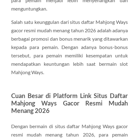
para pemain menjadi lebih menyenangkan dan
menguntungkan.
Salah satu keunggulan dari situs daftar Mahjong Ways
gacor resmi mudah menang tahun 2026 adalah adanya
berbagai promosi dan bonus menarik yang ditawarkan
kepada para pemain. Dengan adanya bonus-bonus
tersebut, para pemain memiliki kesempatan untuk
mendapatkan keuntungan lebih saat bermain slot
Mahjong Ways.
Cuan Besar di Platform Link Situs Daftar
Mahjong Ways Gacor Resmi Mudah
Menang 2026
Dengan bermain di situs daftar Mahjong Ways gacor
resmi mudah menang tahun 2026, para pemain