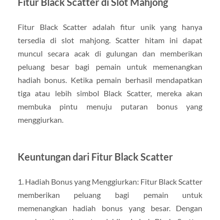
Fitur Black Scatter di Slot Mahjong
Fitur Black Scatter adalah fitur unik yang hanya
tersedia di slot mahjong. Scatter hitam ini dapat
muncul secara acak di gulungan dan memberikan
peluang besar bagi pemain untuk memenangkan
hadiah bonus. Ketika pemain berhasil mendapatkan
tiga atau lebih simbol Black Scatter, mereka akan
membuka pintu menuju putaran bonus yang
menggiurkan.
Keuntungan dari Fitur Black Scatter
1. Hadiah Bonus yang Menggiurkan: Fitur Black Scatter
memberikan peluang bagi pemain untuk
memenangkan hadiah bonus yang besar. Dengan