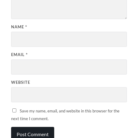
NAME
*
EMAIL
*
WEBSITE
Save my name, email, and website in this browser for the
next time I comment.