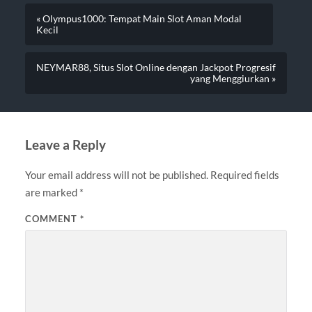
« Olympus1000: Tempat Main Slot Aman Modal
Kecil
NEYMAR88, Situs Slot Online dengan Jackpot Progresif
yang Menggiurkan »
Leave a Reply
Your email address will not be published.
Required fields
are marked
*
COMMENT
*