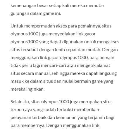
kemenangan besar setiap kali mereka memutar
gulungan dalam game ini.
Untuk mempermudah akses para pemainnya, situs
olympus1000 juga menyediakan link gacor
olympus1000 yang dapat digunakan untuk mengakses
situs tersebut dengan lebih cepat dan mudah. Dengan
menggunakan link gacor olympus1000, para pemain
tidak perlu lagi mencari-cari atau mengetik alamat
situs secara manual, sehingga mereka dapat langsung
masuk ke dalam situs dan mulai bermain game yang
mereka inginkan.
Selain itu, situs olympus1000 juga merupakan situs
terpercaya yang sudah terbukti memberikan
pelayanan terbaik dan keamanan yang terjamin bagi
para membernya. Dengan menggunakan link