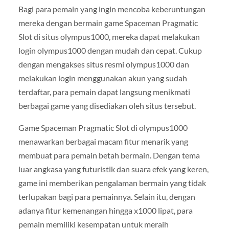
Bagi para pemain yang ingin mencoba keberuntungan
mereka dengan bermain game Spaceman Pragmatic
Slot di situs olympus1000, mereka dapat melakukan
login olympus1000 dengan mudah dan cepat. Cukup
dengan mengakses situs resmi olympus1000 dan
melakukan login menggunakan akun yang sudah
terdaftar, para pemain dapat langsung menikmati
berbagai game yang disediakan oleh situs tersebut.
Game Spaceman Pragmatic Slot di olympus1000
menawarkan berbagai macam fitur menarik yang
membuat para pemain betah bermain. Dengan tema
luar angkasa yang futuristik dan suara efek yang keren,
game ini memberikan pengalaman bermain yang tidak
terlupakan bagi para pemainnya. Selain itu, dengan
adanya fitur kemenangan hingga x1000 lipat, para
pemain memiliki kesempatan untuk meraih