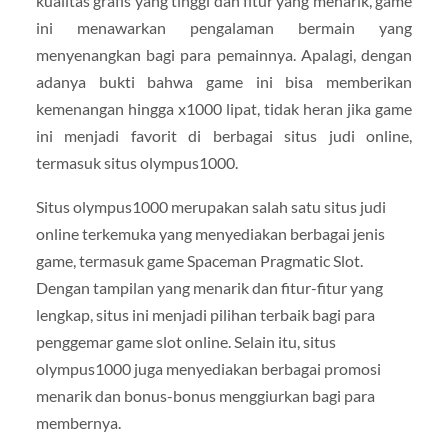
kualitas grafis yang tinggi dan fitur yang menarik, game
ini menawarkan pengalaman bermain yang
menyenangkan bagi para pemainnya. Apalagi, dengan
adanya bukti bahwa game ini bisa memberikan
kemenangan hingga x1000 lipat, tidak heran jika game
ini menjadi favorit di berbagai situs judi online,
termasuk situs olympus1000.
Situs olympus1000 merupakan salah satu situs judi
online terkemuka yang menyediakan berbagai jenis
game, termasuk game Spaceman Pragmatic Slot.
Dengan tampilan yang menarik dan fitur-fitur yang
lengkap, situs ini menjadi pilihan terbaik bagi para
penggemar game slot online. Selain itu, situs
olympus1000 juga menyediakan berbagai promosi
menarik dan bonus-bonus menggiurkan bagi para
membernya.