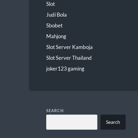
Slot
Judi Bola
Sbobet
Mahjong
Slot Server Kamboja
Slot Server Thailand
joker123 gaming
SEARCH
Search