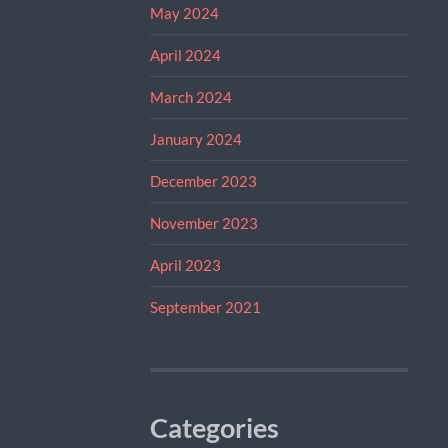
May 2024
April 2024
March 2024
January 2024
December 2023
November 2023
April 2023
September 2021
Categories