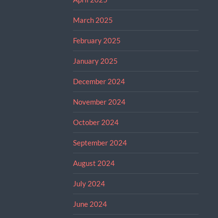
March 2025
February 2025
January 2025
December 2024
November 2024
October 2024
September 2024
August 2024
July 2024
June 2024