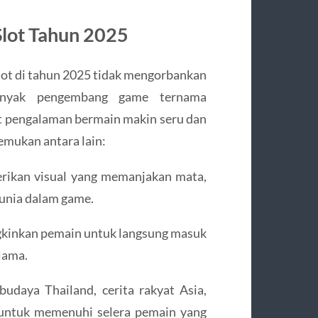
Slot Tahun 2025
ot di tahun 2025 tidak mengorbankan
 banyak pengembang game ternama
t pengalaman bermain makin seru dan
emukan antara lain:
rikan visual yang memanjakan mata,
unia dalam game.
gkinkan pemain untuk langsung masuk
lama.
budaya Thailand, cerita rakyat Asia,
a untuk memenuhi selera pemain yang