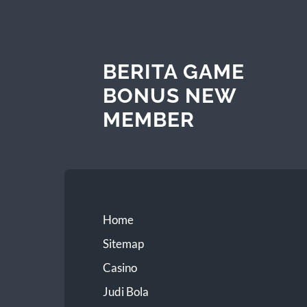
BERITA GAME
BONUS NEW
MEMBER
Home
Sitemap
Casino
Judi Bola