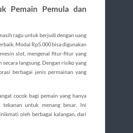
ntuk Pemain Pemula dan
asih ragu untuk berjudi dengan uang
 terbaik. Modal Rp5.000 bisa digunakan
mesin slot, mengenal fitur-fitur yang
 secara langsung. Dengan risiko yang
orasi berbagai jenis permainan yang
a sangat cocok bagi pemain yang hanya
a tekanan untuk menang besar. Ini
inikmati oleh berbagai kalangan, dari