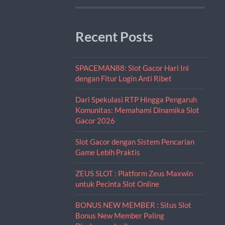
Recent Posts
SPACEMAN88: Slot Gacor Hari Ini
dengan Fitur Login Anti Ribet
Dari Spekulasi RTP Hingga Pengaruh
Komunitas: Memahami Dinamika Slot
Gacor 2026
Slot Gacor dengan Sistem Pencarian
Game Lebih Praktis
ZEUS SLOT : Platform Zeus Maxwin
untuk Pecinta Slot Online
BONUS NEW MEMBER : Situs Slot
Bonus New Member Paling