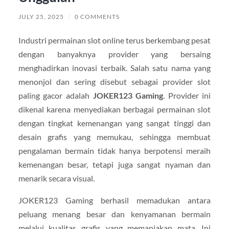
JULY 25, 2025
/
0 COMMENTS
Industri permainan slot online terus berkembang pesat
dengan banyaknya provider yang bersaing
menghadirkan inovasi terbaik. Salah satu nama yang
menonjol dan sering disebut sebagai provider slot
paling gacor adalah
JOKER123 Gaming
. Provider ini
dikenal karena menyediakan berbagai permainan slot
dengan tingkat kemenangan yang sangat tinggi dan
desain grafis yang memukau, sehingga membuat
pengalaman bermain tidak hanya berpotensi meraih
kemenangan besar, tetapi juga sangat nyaman dan
menarik secara visual.
JOKER123 Gaming berhasil memadukan antara
peluang menang besar dan kenyamanan bermain
melalui kualitas grafis yang memanjakan mata. Ini