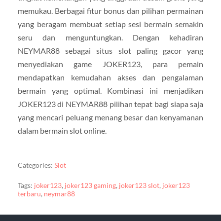
memukau. Berbagai fitur bonus dan pilihan permainan
yang beragam membuat setiap sesi bermain semakin
seru dan menguntungkan. Dengan kehadiran
NEYMAR88 sebagai situs slot paling gacor yang
menyediakan game JOKER123, para pemain
mendapatkan kemudahan akses dan pengalaman
bermain yang optimal. Kombinasi ini menjadikan
JOKER123 di NEYMAR88 pilihan tepat bagi siapa saja
yang mencari peluang menang besar dan kenyamanan
dalam bermain slot online.
Categories:
Slot
Tags:
joker123
,
joker123 gaming
,
joker123 slot
,
joker123
terbaru
,
neymar88