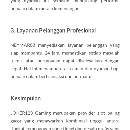
yang nyaman ini semakin mendukung performa
pemain dalam meraih kemenangan.
3. Layanan Pelanggan Profesional
NEYMAR88 menyediakan layanan pelanggan yang
siap membantu 24 jam, memastikan setiap masalah
teknis atau pertanyaan dapat diselesaikan dengan
cepat. Hal ini menambah rasa aman dan nyaman bagi
pemain dalam bertransaksi dan bermain.
Kesimpulan
JOKER123 Gaming merupakan provider slot paling
gacor yang menawarkan kombinasi unggul antara
tingkat kemenangan yang tinggi dan desain grafis yang