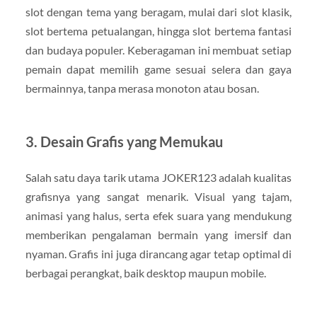
slot dengan tema yang beragam, mulai dari slot klasik,
slot bertema petualangan, hingga slot bertema fantasi
dan budaya populer. Keberagaman ini membuat setiap
pemain dapat memilih game sesuai selera dan gaya
bermainnya, tanpa merasa monoton atau bosan.
3. Desain Grafis yang Memukau
Salah satu daya tarik utama JOKER123 adalah kualitas
grafisnya yang sangat menarik. Visual yang tajam,
animasi yang halus, serta efek suara yang mendukung
memberikan pengalaman bermain yang imersif dan
nyaman. Grafis ini juga dirancang agar tetap optimal di
berbagai perangkat, baik desktop maupun mobile.