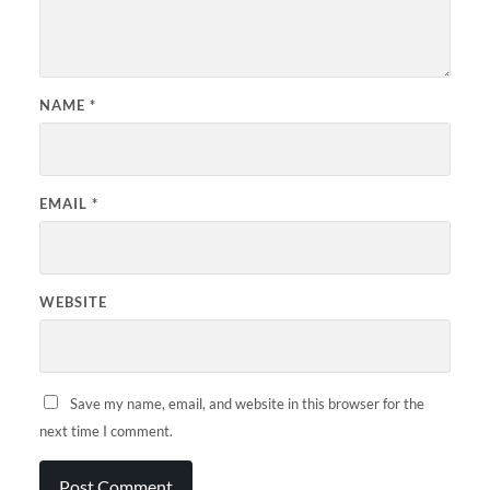
NAME
*
EMAIL
*
WEBSITE
Save my name, email, and website in this browser for the
next time I comment.