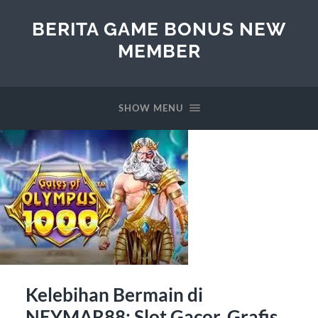
BERITA GAME BONUS NEW
MEMBER
SHOW MENU
Kelebihan Bermain di
NEYMAR88: Slot Gacor, Grafis