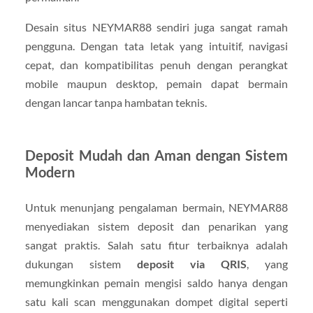
Desain situs NEYMAR88 sendiri juga sangat ramah
pengguna. Dengan tata letak yang intuitif, navigasi
cepat, dan kompatibilitas penuh dengan perangkat
mobile maupun desktop, pemain dapat bermain
dengan lancar tanpa hambatan teknis.
Deposit Mudah dan Aman dengan Sistem
Modern
Untuk menunjang pengalaman bermain, NEYMAR88
menyediakan sistem deposit dan penarikan yang
sangat praktis. Salah satu fitur terbaiknya adalah
dukungan sistem
deposit via QRIS
, yang
memungkinkan pemain mengisi saldo hanya dengan
satu kali scan menggunakan dompet digital seperti