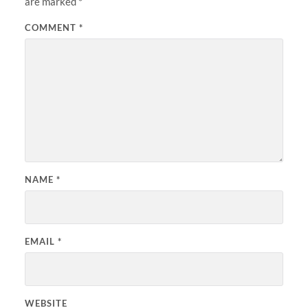
are marked
*
COMMENT
*
NAME
*
EMAIL
*
WEBSITE