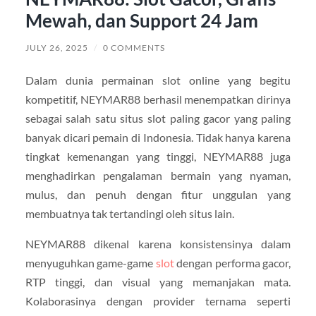
Mewah, dan Support 24 Jam
JULY 26, 2025
/
0 COMMENTS
Dalam dunia permainan slot online yang begitu
kompetitif, NEYMAR88 berhasil menempatkan dirinya
sebagai salah satu situs slot paling gacor yang paling
banyak dicari pemain di Indonesia. Tidak hanya karena
tingkat kemenangan yang tinggi, NEYMAR88 juga
menghadirkan pengalaman bermain yang nyaman,
mulus, dan penuh dengan fitur unggulan yang
membuatnya tak tertandingi oleh situs lain.
NEYMAR88 dikenal karena konsistensinya dalam
menyuguhkan game-game
slot
dengan performa gacor,
RTP tinggi, dan visual yang memanjakan mata.
Kolaborasinya dengan provider ternama seperti