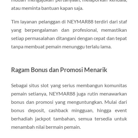
atau meminta bantuan kapan saja.
Tim layanan pelanggan di NEYMAR88 terdiri dari staf
yang berpengalaman dan profesional, memastikan
setiap permasalahan ditangani dengan cepat dan tepat
tanpa membuat pemain menunggu terlalu lama.
Ragam Bonus dan Promosi Menarik
Sebagai situs slot yang serius membangun komunitas
pemain setianya, NEYMAR88 juga rutin menawarkan
bonus dan promosi yang menguntungkan. Mulai dari
bonus deposit, cashback mingguan, hingga event
berhadiah jackpot tambahan, semua tersedia untuk
menambah nilai bermain pemain.