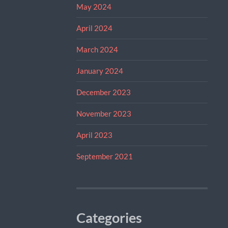
May 2024
April 2024
March 2024
January 2024
December 2023
November 2023
April 2023
September 2021
Categories