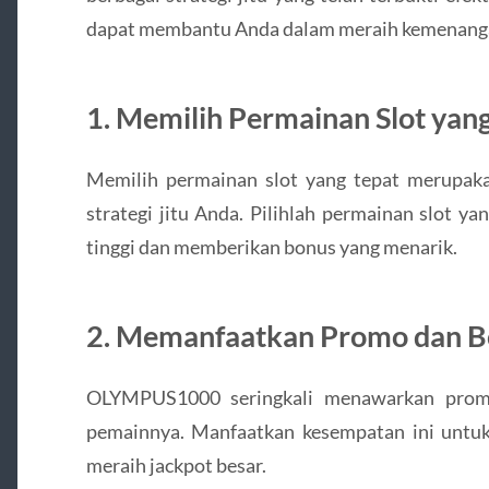
dapat membantu Anda dalam meraih kemenanga
1. Memilih Permainan Slot yan
Memilih permainan slot yang tepat merupak
strategi jitu Anda. Pilihlah permainan slot y
tinggi dan memberikan bonus yang menarik.
2. Memanfaatkan Promo dan 
OLYMPUS1000 seringkali menawarkan prom
pemainnya. Manfaatkan kesempatan ini untu
meraih jackpot besar.