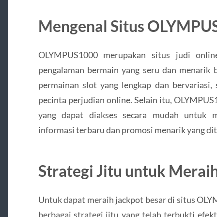
Mengenal Situs OLYMPU
OLYMPUS1000 merupakan situs judi online
pengalaman bermain yang seru dan menarik b
permainan slot yang lengkap dan bervariasi, 
pecinta perjudian online. Selain itu, OLYMPUS
yang dapat diakses secara mudah untuk m
informasi terbaru dan promosi menarik yang di
Strategi Jitu untuk Merai
Untuk dapat meraih jackpot besar di situs O
berbagai strategi jitu yang telah terbukti efek