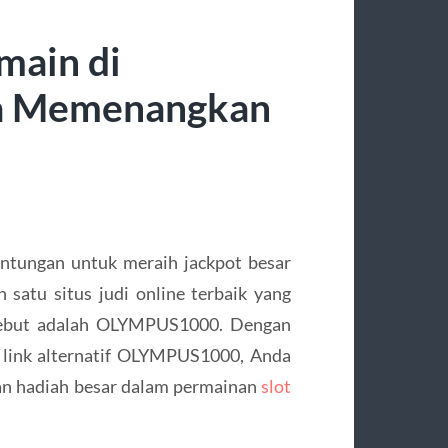
main di
a Memenangkan
untungan untuk meraih jackpot besar
satu situs judi online terbaik yang
sebut adalah OLYMPUS1000. Dengan
 link alternatif OLYMPUS1000, Anda
n hadiah besar dalam permainan
slot