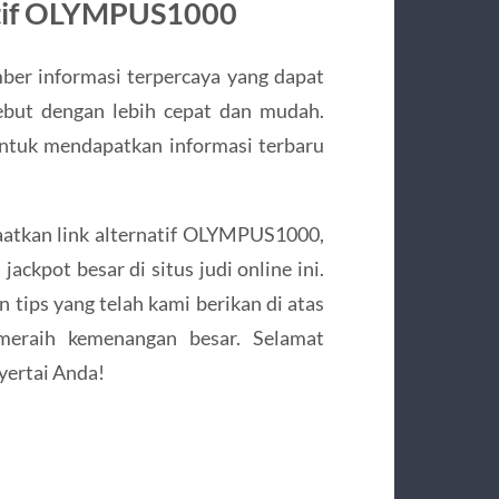
atif OLYMPUS1000
er informasi terpercaya yang dapat
but dengan lebih cepat dan mudah.
untuk mendapatkan informasi terbaru
atkan link alternatif OLYMPUS1000,
ckpot besar di situs judi online ini.
 tips yang telah kami berikan di atas
eraih kemenangan besar. Selamat
yertai Anda!