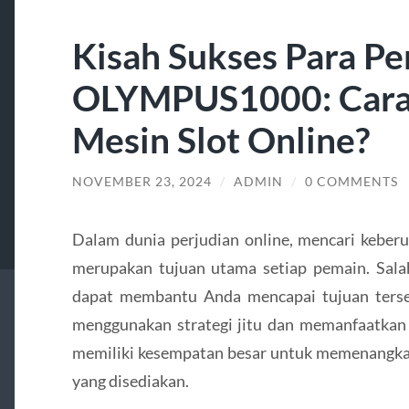
Kisah Sukses Para Pe
OLYMPUS1000: Car
Mesin Slot Online?
NOVEMBER 23, 2024
/
ADMIN
/
0 COMMENTS
Dalam dunia perjudian online, mencari keber
merupakan tujuan utama setiap pemain. Salah 
dapat membantu Anda mencapai tujuan ter
menggunakan strategi jitu dan memanfaatkan
memiliki kesempatan besar untuk memenangka
yang disediakan.