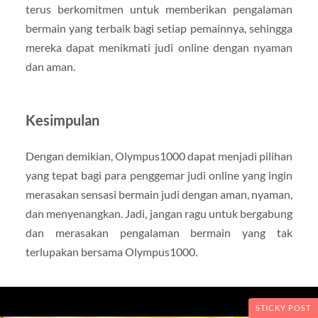
terus berkomitmen untuk memberikan pengalaman
bermain yang terbaik bagi setiap pemainnya, sehingga
mereka dapat menikmati judi online dengan nyaman
dan aman.
Kesimpulan
Dengan demikian, Olympus1000 dapat menjadi pilihan
yang tepat bagi para penggemar judi online yang ingin
merasakan sensasi bermain judi dengan aman, nyaman,
dan menyenangkan. Jadi, jangan ragu untuk bergabung
dan merasakan pengalaman bermain yang tak
terlupakan bersama Olympus1000.
STICKY POST