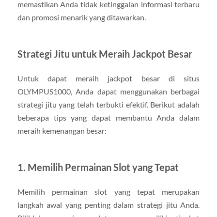
memastikan Anda tidak ketinggalan informasi terbaru
dan promosi menarik yang ditawarkan.
Strategi Jitu untuk Meraih Jackpot Besar
Untuk dapat meraih jackpot besar di situs
OLYMPUS1000, Anda dapat menggunakan berbagai
strategi jitu yang telah terbukti efektif. Berikut adalah
beberapa tips yang dapat membantu Anda dalam
meraih kemenangan besar:
1. Memilih Permainan Slot yang Tepat
Memilih permainan slot yang tepat merupakan
langkah awal yang penting dalam strategi jitu Anda.