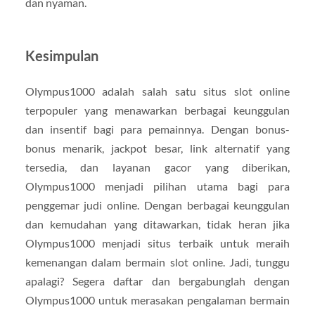
dan nyaman.
Kesimpulan
Olympus1000 adalah salah satu situs slot online
terpopuler yang menawarkan berbagai keunggulan
dan insentif bagi para pemainnya. Dengan bonus-
bonus menarik, jackpot besar, link alternatif yang
tersedia, dan layanan gacor yang diberikan,
Olympus1000 menjadi pilihan utama bagi para
penggemar judi online. Dengan berbagai keunggulan
dan kemudahan yang ditawarkan, tidak heran jika
Olympus1000 menjadi situs terbaik untuk meraih
kemenangan dalam bermain slot online. Jadi, tunggu
apalagi? Segera daftar dan bergabunglah dengan
Olympus1000 untuk merasakan pengalaman bermain