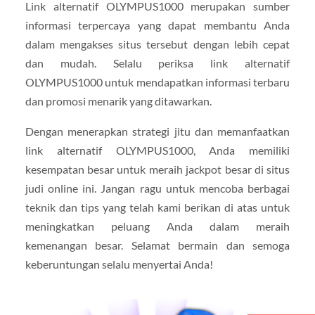
Link alternatif OLYMPUS1000 merupakan sumber
informasi terpercaya yang dapat membantu Anda
dalam mengakses situs tersebut dengan lebih cepat
dan mudah. Selalu periksa link alternatif
OLYMPUS1000 untuk mendapatkan informasi terbaru
dan promosi menarik yang ditawarkan.
Dengan menerapkan strategi jitu dan memanfaatkan
link alternatif OLYMPUS1000, Anda memiliki
kesempatan besar untuk meraih jackpot besar di situs
judi online ini. Jangan ragu untuk mencoba berbagai
teknik dan tips yang telah kami berikan di atas untuk
meningkatkan peluang Anda dalam meraih
kemenangan besar. Selamat bermain dan semoga
keberuntungan selalu menyertai Anda!