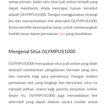
setiap pemain. Salah satu situs judi online terbaik yang
dapat membantu Anda mencapai tujuan tersebut
adalah OLYMPUS1000. Dengan menggunakan strategi
jitu dan memanfaatkan link alternatif OLYMPUS1000,
Anda memiliki kesempatan besar untuk memenangkan
hadiah besar dalam permainan
slot
yang disediakan.
Mengenal Situs OLYMPUS1000
OLYMPUS1000 merupakan situs judi online yang telah
terbukti memberikan pengalaman bermain yang seru
dan menarik bagi para pemainnya. Dengan koleksi
permainan slot yang lengkap dan bervariasi, situs ini
menjadi pilihan utama bagi pecinta perjudian online.
Selain itu, OLYMPUS1000 juga menyediakan link
alternatif yang dapat diakses secara mudah untuk