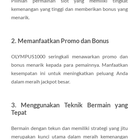
Pilihlah permainan slot yang memiliki tingkat
kemenangan yang tinggi dan memberikan bonus yang
menarik.
2. Memanfaatkan Promo dan Bonus
OLYMPUS1000 seringkali menawarkan promo dan
bonus menarik kepada para pemainnya. Manfaatkan
kesempatan ini untuk meningkatkan peluang Anda
dalam meraih jackpot besar.
3. Menggunakan Teknik Bermain yang
Tepat
Bermain dengan tekun dan memiliki strategi yang jitu
merupakan kunci utama dalam meraih kemenangan