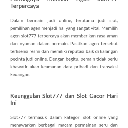
Terpercaya
Dalam bermain judi online, terutama judi slot,
pemilihan agen menjadi hal yang sangat vital. Memilih
agen slot777 terpercaya akan memberikan rasa aman
dan nyaman dalam bermain. Pastikan agen tersebut
terlisensi resmi dan memiliki reputasi baik di kalangan
pecinta judi online. Dengan begitu, pemain tidak perlu
khawatir akan keamanan data pribadi dan transaksi
keuangan.
Keunggulan Slot777 dan Slot Gacor Hari
Ini
Slot777 termasuk dalam kategori slot online yang
menawarkan berbagai macam permainan seru dan