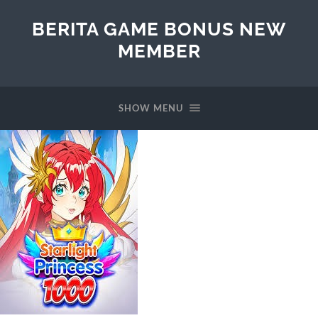
BERITA GAME BONUS NEW
MEMBER
SHOW MENU