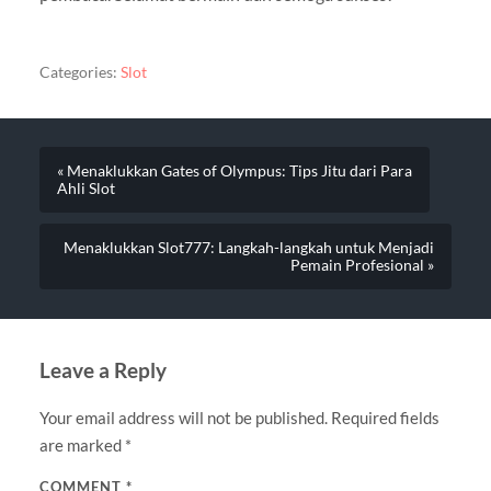
Categories:
Slot
« Menaklukkan Gates of Olympus: Tips Jitu dari Para
Ahli Slot
Menaklukkan Slot777: Langkah-langkah untuk Menjadi
Pemain Profesional »
Leave a Reply
Your email address will not be published.
Required fields
are marked
*
COMMENT
*