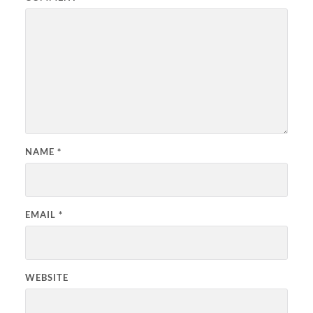
NAME
*
EMAIL
*
WEBSITE