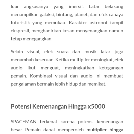
luar angkasanya yang imersif. Latar belakang
menampilkan galaksi, bintang, planet, dan efek cahaya
futuristik yang memukau. Karakter astronot tampil
ekspresif, menghadirkan kesan menyenangkan namun
tetap menegangkan.
Selain visual, efek suara dan musik latar juga
menambah keseruan. Ketika multiplier meningkat, efek
audio ikut menguat, meningkatkan ketegangan
pemain. Kombinasi visual dan audio ini membuat
pengalaman bermain lebih hidup dan memikat.
Potensi Kemenangan Hingga x5000
SPACEMAN terkenal karena potensi kemenangan
besar. Pemain dapat memperoleh
multiplier hingga