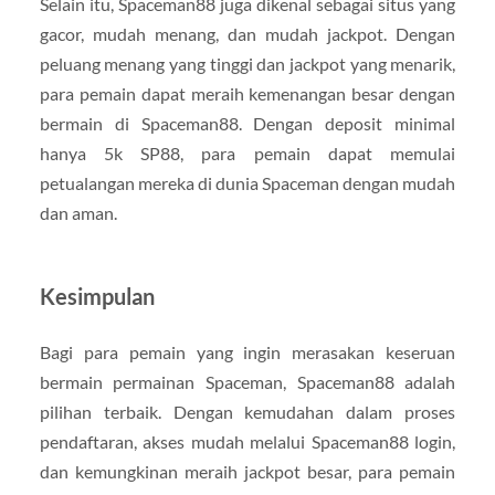
Selain itu, Spaceman88 juga dikenal sebagai situs yang
gacor, mudah menang, dan mudah jackpot. Dengan
peluang menang yang tinggi dan jackpot yang menarik,
para pemain dapat meraih kemenangan besar dengan
bermain di Spaceman88. Dengan deposit minimal
hanya 5k SP88, para pemain dapat memulai
petualangan mereka di dunia Spaceman dengan mudah
dan aman.
Kesimpulan
Bagi para pemain yang ingin merasakan keseruan
bermain permainan Spaceman, Spaceman88 adalah
pilihan terbaik. Dengan kemudahan dalam proses
pendaftaran, akses mudah melalui Spaceman88 login,
dan kemungkinan meraih jackpot besar, para pemain