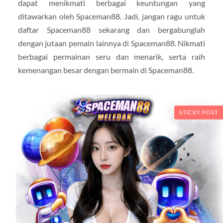
dapat menikmati berbagai keuntungan yang
ditawarkan oleh Spaceman88. Jadi, jangan ragu untuk
daftar Spaceman88 sekarang dan bergabunglah
dengan jutaan pemain lainnya di Spaceman88. Nikmati
berbagai permainan seru dan menarik, serta raih
kemenangan besar dengan bermain di Spaceman88.
STICKY POST