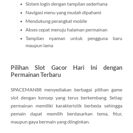
Sistem login dengan tampilan sederhana
Navigasi menu yang mudah dipahami
Mendukung perangkat mobile
Akses cepat menuju halaman permainan
Tampilan nyaman untuk pengguna baru
maupun lama
Pilihan Slot Gacor Hari Ini dengan
Permainan Terbaru
SPACEMAN88 menyediakan berbagai pilihan game
slot dengan konsep yang terus berkembang. Setiap
permainan memiliki karakteristik berbeda sehingga
pemain dapat memilih berdasarkan tema, fitur,
maupun gaya bermain yang diinginkan.