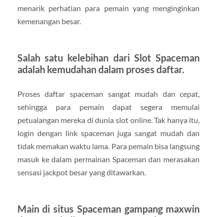
menarik perhatian para pemain yang menginginkan
kemenangan besar.
Salah satu kelebihan dari Slot Spaceman
adalah kemudahan dalam proses daftar.
Proses daftar spaceman sangat mudah dan cepat,
sehingga para pemain dapat segera memulai
petualangan mereka di dunia slot online. Tak hanya itu,
login dengan link spaceman juga sangat mudah dan
tidak memakan waktu lama. Para pemain bisa langsung
masuk ke dalam permainan Spaceman dan merasakan
sensasi jackpot besar yang ditawarkan.
Main di situs Spaceman gampang maxwin