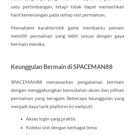
satu pertimbangan, tetapi tidak dapat memastikan
hasil kemenangan pada setiap sesi permainan.
Memahami karakteristik game membantu pemain
memilih permainan yang lebih sesuai dengan gaya
bermain mereka.
Keunggulan Bermain di SPACEMAN88
SPACEMAN88 menawarkan pengalaman bermain
dengan menggabungkan kemudahan akses dan pilihan
permainan yang beragam. Beberapa keunggulan yang
menjadi daya tarik platform ini meliputi:
Akses login yang praktis
Koleksi slot dengan berbagai tema