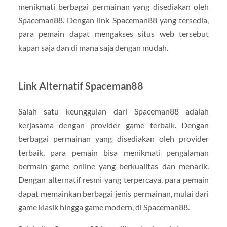
menikmati berbagai permainan yang disediakan oleh
Spaceman88. Dengan link Spaceman88 yang tersedia,
para pemain dapat mengakses situs web tersebut
kapan saja dan di mana saja dengan mudah.
Link Alternatif Spaceman88
Salah satu keunggulan dari Spaceman88 adalah
kerjasama dengan provider game terbaik. Dengan
berbagai permainan yang disediakan oleh provider
terbaik, para pemain bisa menikmati pengalaman
bermain game online yang berkualitas dan menarik.
Dengan alternatif resmi yang terpercaya, para pemain
dapat memainkan berbagai jenis permainan, mulai dari
game klasik hingga game modern, di Spaceman88.