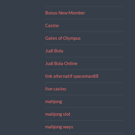
Bonus New Member
Casino
Gates of Olympus
Judi Bola
Judi Bola Online
link alternatif spaceman88
live casino
mahjong
mahjong slot
mahjong ways