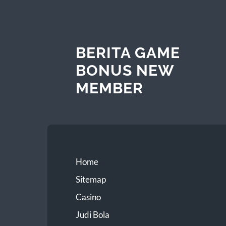
BERITA GAME
BONUS NEW
MEMBER
Home
Sitemap
Casino
Judi Bola