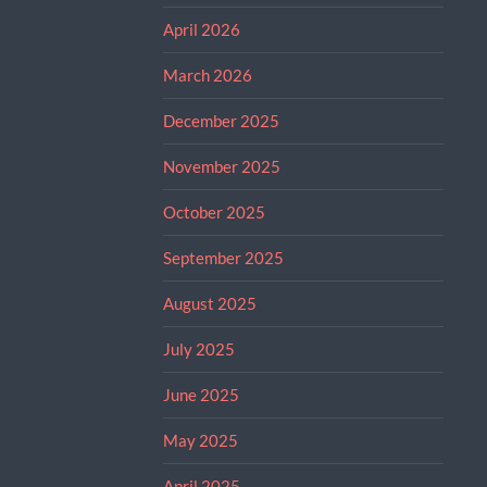
April 2026
March 2026
December 2025
November 2025
October 2025
September 2025
August 2025
July 2025
June 2025
May 2025
April 2025