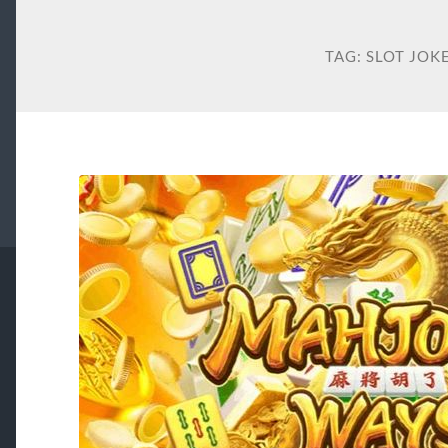
TAG:
SLOT JOK