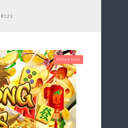
ER123
STICKY POST