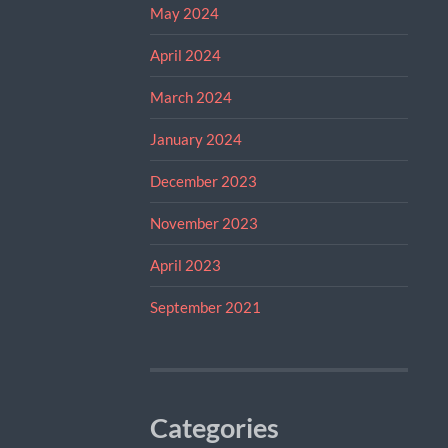
May 2024
April 2024
March 2024
January 2024
December 2023
November 2023
April 2023
September 2021
Categories