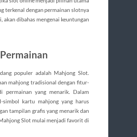
ika slot online menjadi pilihan utama
ang terkenal dengan permainan slotnya
ni, akan dibahas mengenai keuntungan
 Permainan
sedang populer adalah Mahjong Slot.
n mahjong tradisional dengan fitur-
di permainan yang menarik. Dalam
-simbol kartu mahjong yang harus
n tampilan grafis yang menarik dan
 Mahjong Slot mulai menjadi favorit di