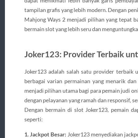
dapat menikmati lebih banyak garis pembayara
tampilan grafis yang lebih modern. Dengan pen
Mahjong Ways 2 menjadi pilihan yang tepat b
bermain slot yang lebih seru dan menguntungka
Joker123: Provider Terbaik un
Joker123 adalah salah satu provider terbaik 
berbagai varian permainan yang menarik dan k
menjadi pilihan utama bagi para pemain judi onli
dengan pelayanan yang ramah dan responsif, s
Dengan bermain di slot Joker123, pemain da
seperti:
1. Jackpot Besar:
Joker123 menyediakan jackp