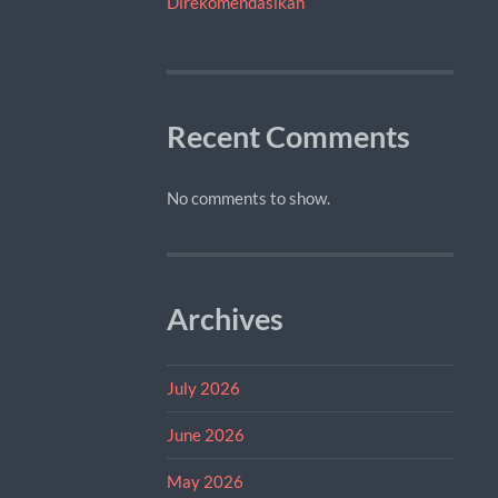
Direkomendasikan
Recent Comments
No comments to show.
Archives
July 2026
June 2026
May 2026