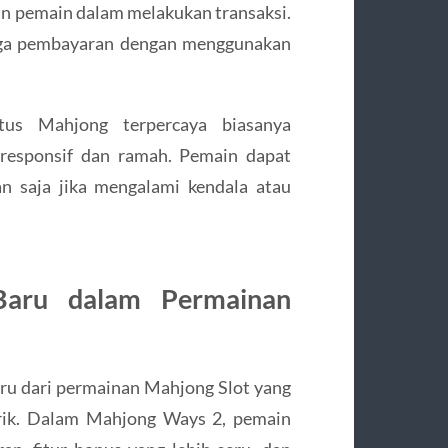
 pemain dalam melakukan transaksi.
ingga pembayaran dengan menggunakan
us Mahjong terpercaya biasanya
 responsif dan ramah. Pemain dapat
n saja jika mengalami kendala atau
Baru dalam Permainan
aru dari permainan Mahjong Slot yang
arik. Dalam Mahjong Ways 2, pemain