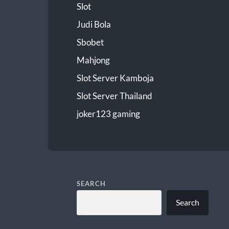
Slot
Judi Bola
Sbobet
Mahjong
Slot Server Kamboja
Slot Server Thailand
joker123 gaming
SEARCH
Search