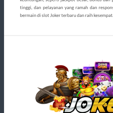
tinggi, dan pelayanan yang ramah dan respons
bermain di slot Joker terbaru dan raih kesemp