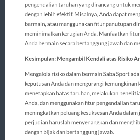
pengendalian taruhan yang dirancang untuk me
dengan lebih efektif. Misalnya, Anda dapat men
bermain, atau menggunakan fitur penutupan di
meminimalkan kerugian Anda. Manfaatkan fitur
Anda bermain secara bertanggung jawab dan me
Kesimpulan: Mengambil Kendali atas Risiko A
Mengelola risiko dalam bermain Saba Sport ada
keputusan Anda dan mengurangi kemungkinan ke
menetapkan batas taruhan, melakukan peneliti
Anda, dan menggunakan fitur pengendalian taru
meningkatkan peluang kesuksesan Anda dalam j
perjudian haruslah menyenangkan dan menghibur
dengan bijak dan bertanggung jawab.