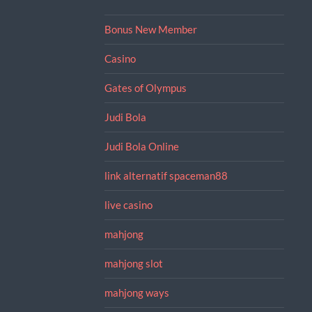
Bonus New Member
Casino
Gates of Olympus
Judi Bola
Judi Bola Online
link alternatif spaceman88
live casino
mahjong
mahjong slot
mahjong ways