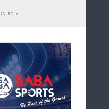
JUDI BOLA