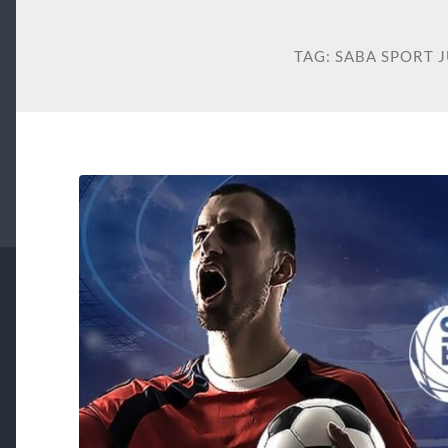
TAG:
SABA SPORT 