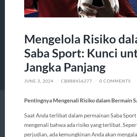
Mengelola Risiko da
Saba Sport: Kunci u
Jangka Panjang
JUNE 3, 2024
/
CB888456277
/
0 COMMENTS
Pentingnya Mengenali Risiko dalam Bermain S
Saat Anda terlibat dalam permainan Saba Sport 
mengenali bahwa ada risiko yang terlibat. Sepe
perjudian, ada kemungkinan Anda akan mengal