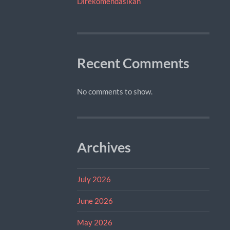
Direkomendasikan
Recent Comments
No comments to show.
Archives
July 2026
June 2026
May 2026