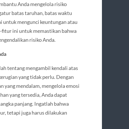
mbantu Anda mengelola risiko
gatur batas taruhan, batas waktu
ni untuk mengunci keuntungan atau
-fitur ini untuk memastikan bahwa
ngendalikan risiko Anda.
nda
lah tentang mengambil kendali atas
rugian yang tidak perlu. Dengan
an yang mendalam, mengelola emosi
han yang tersedia, Anda dapat
angka panjang. Ingatlah bahwa
, tetapi juga harus dilakukan