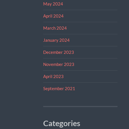
May 2024
April 2024
March 2024
January 2024
December 2023
November 2023
April 2023
September 2021
Categories