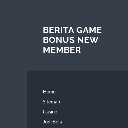
BERITA GAME
BONUS NEW
MEMBER
Home
Sitemap
Casino
Judi Bola