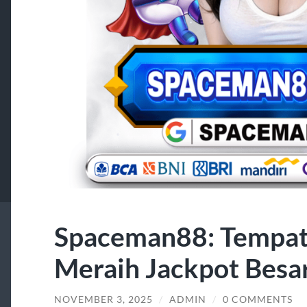
Spaceman88: Tempat
Meraih Jackpot Besa
NOVEMBER 3, 2025
/
ADMIN
/
0 COMMENTS