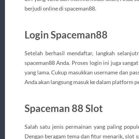
berjudi online di spaceman88.
Login Spaceman88
Setelah berhasil mendaftar, langkah selanju
spaceman88 Anda. Proses login ini juga sang
yang lama. Cukup masukkan username dan pass
Anda akan langsung masuk ke dalam platform 
Spaceman 88 Slot
Salah satu jenis permainan yang paling popul
Dengan beragam tema dan fitur menarik, slot 