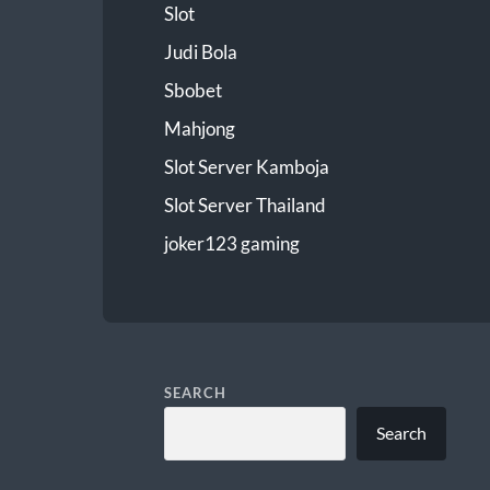
Slot
Judi Bola
Sbobet
Mahjong
Slot Server Kamboja
Slot Server Thailand
joker123 gaming
SEARCH
Search