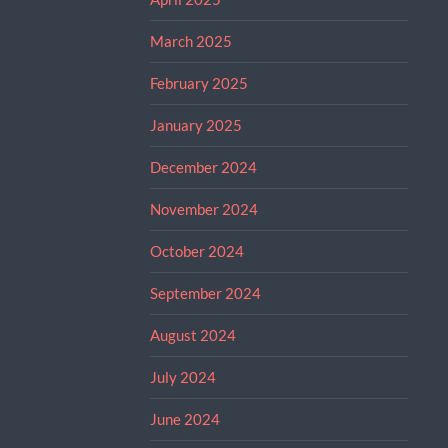
March 2025
February 2025
January 2025
December 2024
November 2024
October 2024
September 2024
August 2024
July 2024
June 2024