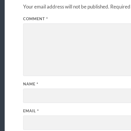
Your email address will not be published.
Required 
COMMENT
*
NAME
*
EMAIL
*