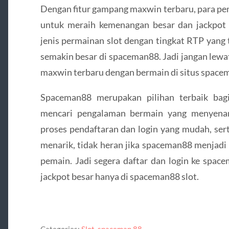
Dengan fitur gampang maxwin terbaru, para pe
untuk meraih kemenangan besar dan jackpot
jenis permainan slot dengan tingkat RTP yan
semakin besar di spaceman88. Jadi jangan le
maxwin terbaru dengan bermain di situs space
Spaceman88 merupakan pilihan terbaik bag
mencari pengalaman bermain yang menyena
proses pendaftaran dan login yang mudah, sert
menarik, tidak heran jika spaceman88 menjadi 
pemain. Jadi segera daftar dan login ke spac
jackpot besar hanya di spaceman88 slot.