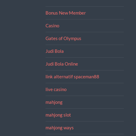
Bonus New Member
Casino
Gates of Olympus
Judi Bola
Judi Bola Online
link alternatif spaceman88
live casino
mahjong
mahjong slot
mahjong ways