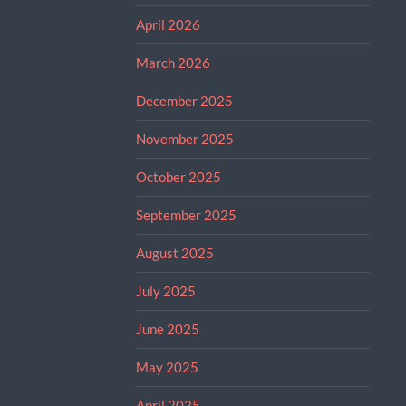
April 2026
March 2026
December 2025
November 2025
October 2025
September 2025
August 2025
July 2025
June 2025
May 2025
April 2025