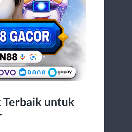
 Terbaik untuk
r