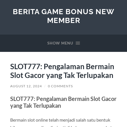
BERITA GAME BONUS NEW
MEMBER
SHOW MENU
SLOT777: Pengalaman Bermain
Slot Gacor yang Tak Terlupakan
AUGUST 12, 2024
/
0 COMMENTS
SLOT777: Pengalaman Bermain Slot Gacor
yang Tak Terlupakan
Bermain slot online telah menjadi salah satu bentuk