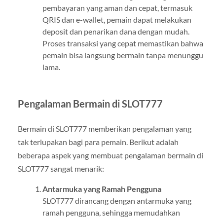
pembayaran yang aman dan cepat, termasuk
QRIS dan e-wallet, pemain dapat melakukan
deposit dan penarikan dana dengan mudah.
Proses transaksi yang cepat memastikan bahwa
pemain bisa langsung bermain tanpa menunggu
lama.
Pengalaman Bermain di SLOT777
Bermain di SLOT777 memberikan pengalaman yang
tak terlupakan bagi para pemain. Berikut adalah
beberapa aspek yang membuat pengalaman bermain di
SLOT777 sangat menarik:
Antarmuka yang Ramah Pengguna
SLOT777 dirancang dengan antarmuka yang
ramah pengguna, sehingga memudahkan