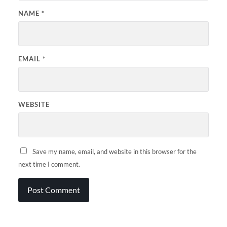
NAME
*
EMAIL
*
WEBSITE
Save my name, email, and website in this browser for the
next time I comment.