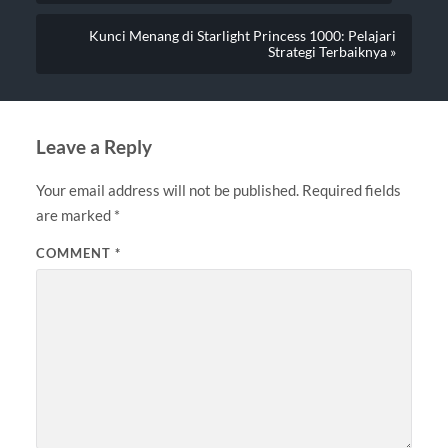
Kunci Menang di Starlight Princess 1000: Pelajari
Strategi Terbaiknya »
Leave a Reply
Your email address will not be published.
Required fields
are marked
*
COMMENT
*