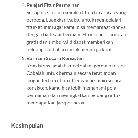
Pelajari Fitur Permainan
Setiap mesin slot memiliki fitur dan aturan yang
berbeda. Luangkan waktu untuk mempelajari
fitur-fitur ini agar kamu bisa memanfaatkannya
dengan baik saat bermain. Fitur seperti putaran
gratis dan simbol wild dapat memberikan
peluang tambahan untuk meraih jackpot.
Bermain Secara Konsisten
Konsistensi adalah kunci dalam permainan slot.
Cobalah untuk bermain secara teratur dan
jangan terburu-buru. Dengan bermain secara
konsisten, kamu bisa lebih memahami pola
permainan dan meningkatkan peluang untuk
mendapatkan jackpot besar.
Kesimpulan