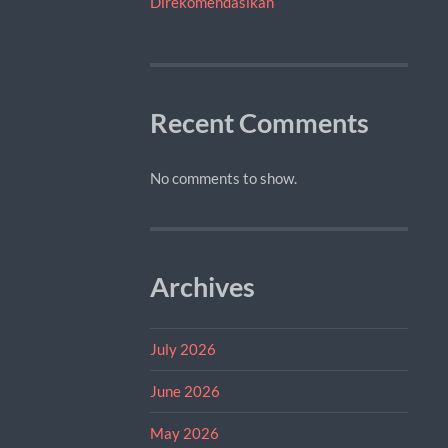
Direkomendasikan
Recent Comments
No comments to show.
Archives
July 2026
June 2026
May 2026