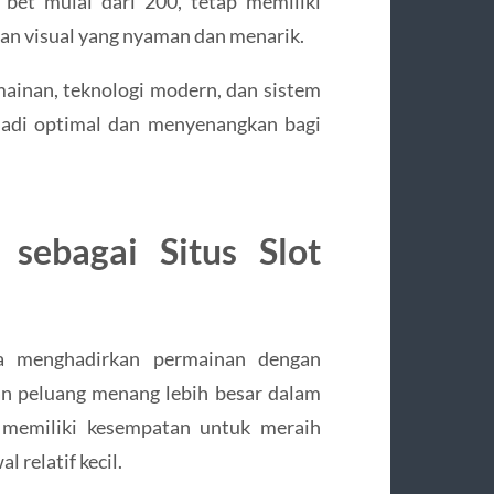
bet mulai dari 200, tetap memiliki
an visual yang nyaman dan menarik.
mainan, teknologi modern, dan sistem
jadi optimal dan menyenangkan bagi
ebagai Situs Slot
a menghadirkan permainan dengan
an peluang menang lebih besar dalam
 memiliki kesempatan untuk meraih
 relatif kecil.