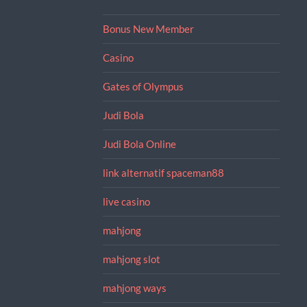
Bonus New Member
Casino
Gates of Olympus
Judi Bola
Judi Bola Online
link alternatif spaceman88
live casino
mahjong
mahjong slot
mahjong ways