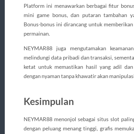
Platform ini menawarkan berbagai fitur bonus 
mini game bonus, dan putaran tambahan y
Bonus-bonus ini dirancang untuk memberikan ni
permainan.
NEYMAR88 juga mengutamakan keamanan 
melindungi data pribadi dan transaksi, sement
ketat untuk memastikan hasil yang adil da
dengan nyaman tanpa khawatir akan manipulasi
Kesimpulan
NEYMAR88 menonjol sebagai situs slot paling
dengan peluang menang tinggi, grafis memukau