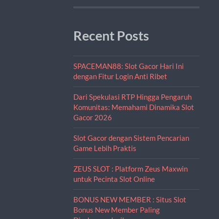
Recent Posts
SPACEMAN88: Slot Gacor Hari Ini
dengan Fitur Login Anti Ribet
Dari Spekulasi RTP Hingga Pengaruh
Komunitas: Memahami Dinamika Slot
Gacor 2026
Slot Gacor dengan Sistem Pencarian
Game Lebih Praktis
ZEUS SLOT : Platform Zeus Maxwin
untuk Pecinta Slot Online
BONUS NEW MEMBER : Situs Slot
Bonus New Member Paling