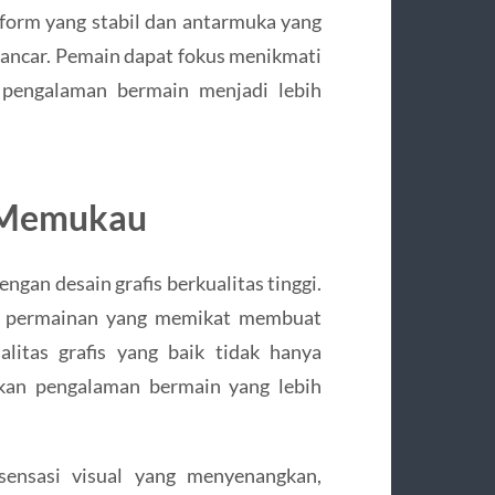
tform yang stabil dan antarmuka yang
 lancar. Pemain dapat fokus menikmati
 pengalaman bermain menjadi lebih
s Memukau
an desain grafis berkualitas tinggi.
ema permainan yang memikat membuat
itas grafis yang baik tidak hanya
ikan pengalaman bermain yang lebih
sensasi visual yang menyenangkan,