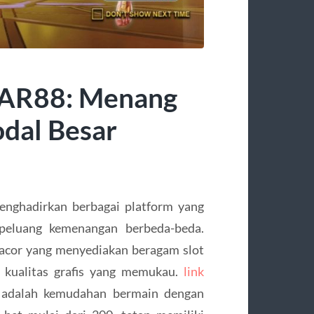
MAR88: Menang
odal Besar
enghadirkan berbagai platform yang
peluang kemenangan berbeda-beda.
gacor yang menyediakan beragam slot
 kualitas grafis yang memukau.
link
i adalah kemudahan bermain dengan