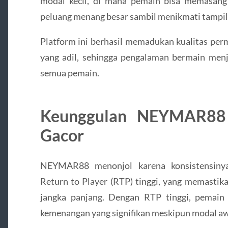
modal kecil, di mana pemain bisa memasang 
peluang menang besar sambil menikmati tampil
Platform ini berhasil memadukan kualitas per
yang adil, sehingga pengalaman bermain men
semua pemain.
Keunggulan NEYMAR88 s
Gacor
NEYMAR88 menonjol karena konsistensiny
Return to Player (RTP) tinggi, yang memastik
jangka panjang. Dengan RTP tinggi, pemain
kemenangan yang signifikan meskipun modal awal