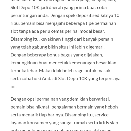
Slot Depo 10K jadi daerah yang prima buat coba
peruntungan anda. Dengan spek deposit sedikitnya 10
ribu, pemain bisa menjajahi beberapa tipe permainan
slot tanpa ada perlu cemas perihal modal besar.
Disamping itu, keyakinan tinggi dari banyak pemain
yang telah gabung bikin situs ini lebih digemari.
Dengan beberapa bonus bagus yang dijajakan,
kemungkinan buat mencetak kemenangan besar kian
terbuka lebar. Maka tidak boleh ragu untuk masuk
serta coba hoki Anda di Slot Depo 10K yang terpercaya
ini.
Dengan opsi permainan yang demikian bervariasi,
pemain bisa nikmati pengalaman bermain yang heboh
serta menarik tiap harinya. Disamping itu, service
layanan konsumen yang sangat ramah serta kritis siap
pula menolong pemain dalam semua masalah yang