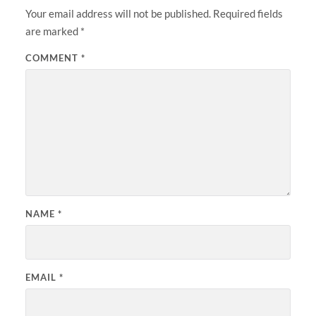
Your email address will not be published.
Required fields
are marked
*
COMMENT
*
NAME
*
EMAIL
*