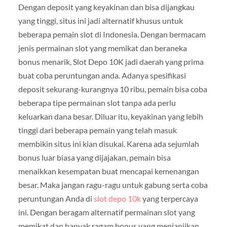
Dengan deposit yang keyakinan dan bisa dijangkau
yang tinggi, situs ini jadi alternatif khusus untuk
beberapa pemain slot di Indonesia. Dengan bermacam
jenis permainan slot yang memikat dan beraneka
bonus menarik, Slot Depo 10K jadi daerah yang prima
buat coba peruntungan anda. Adanya spesifikasi
deposit sekurang-kurangnya 10 ribu, pemain bisa coba
beberapa tipe permainan slot tanpa ada perlu
keluarkan dana besar. Diluar itu, keyakinan yang lebih
tinggi dari beberapa pemain yang telah masuk
membikin situs ini kian disukai. Karena ada sejumlah
bonus luar biasa yang dijajakan, pemain bisa
menaikkan kesempatan buat mencapai kemenangan
besar. Maka jangan ragu-ragu untuk gabung serta coba
peruntungan Anda di
slot depo 10k
yang terpercaya
ini. Dengan beragam alternatif permainan slot yang
memikat dan banyak ragam bonus yang menjanjikan,