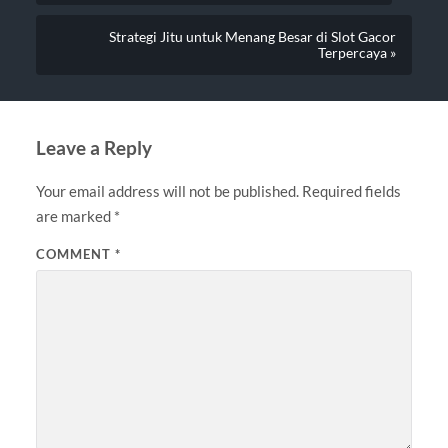
Strategi Jitu untuk Menang Besar di Slot Gacor
Terpercaya »
Leave a Reply
Your email address will not be published.
Required fields
are marked
*
COMMENT
*