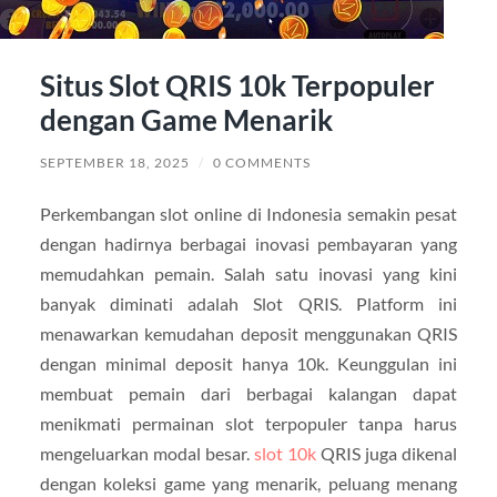
Situs Slot QRIS 10k Terpopuler
dengan Game Menarik
SEPTEMBER 18, 2025
/
0 COMMENTS
Perkembangan slot online di Indonesia semakin pesat
dengan hadirnya berbagai inovasi pembayaran yang
memudahkan pemain. Salah satu inovasi yang kini
banyak diminati adalah Slot QRIS. Platform ini
menawarkan kemudahan deposit menggunakan QRIS
dengan minimal deposit hanya 10k. Keunggulan ini
membuat pemain dari berbagai kalangan dapat
menikmati permainan slot terpopuler tanpa harus
mengeluarkan modal besar.
slot 10k
QRIS juga dikenal
dengan koleksi game yang menarik, peluang menang