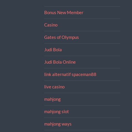
Bonus New Member
Casino
Gates of Olympus
Judi Bola
Judi Bola Online
link alternatif spaceman88
live casino
mahjong
mahjong slot
mahjong ways