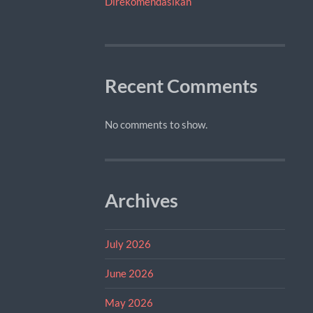
Direkomendasikan
Recent Comments
No comments to show.
Archives
July 2026
June 2026
May 2026