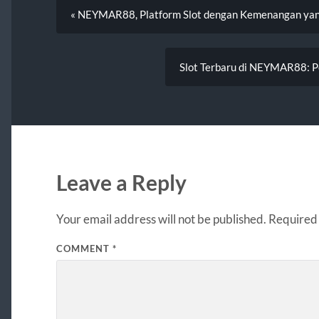
« NEYMAR88, Platform Slot dengan Kemenangan yan
Slot Terbaru di NEYMAR88: 
Leave a Reply
Your email address will not be published.
Required 
COMMENT
*