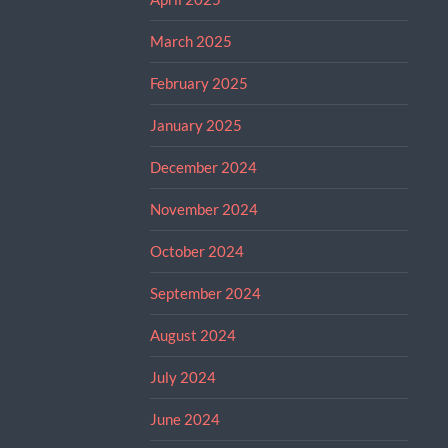
March 2025
February 2025
January 2025
December 2024
November 2024
October 2024
September 2024
August 2024
July 2024
June 2024