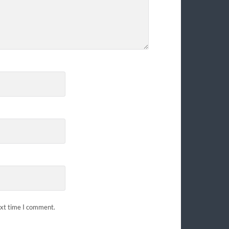
ext time I comment.