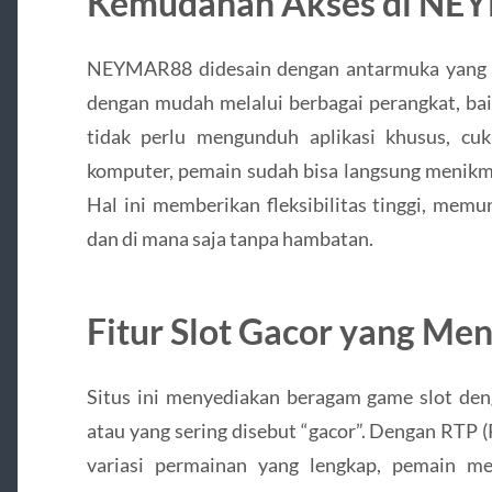
Kemudahan Akses di N
NEYMAR88 didesain dengan antarmuka yang us
dengan mudah melalui berbagai perangkat, ba
tidak perlu mengunduh aplikasi khusus, cu
komputer, pemain sudah bisa langsung menikma
Hal ini memberikan fleksibilitas tinggi, mem
dan di mana saja tanpa hambatan.
Fitur Slot Gacor yang Men
Situs ini menyediakan beragam game slot den
atau yang sering disebut “gacor”. Dengan RTP (
variasi permainan yang lengkap, pemain me