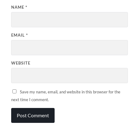
NAME
*
EMAIL
*
WEBSITE
Save my name, email, and website in this browser for the
next time I comment.