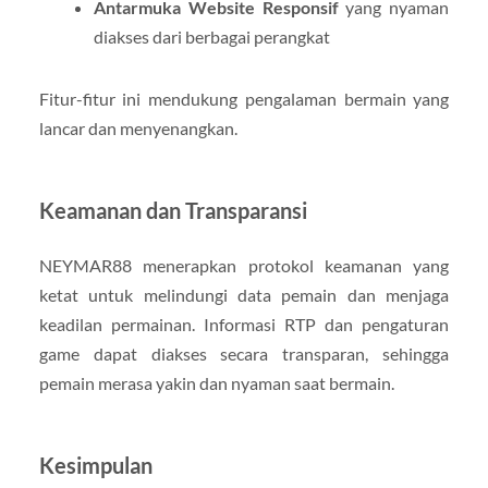
Antarmuka Website Responsif
yang nyaman
diakses dari berbagai perangkat
Fitur-fitur ini mendukung pengalaman bermain yang
lancar dan menyenangkan.
Keamanan dan Transparansi
NEYMAR88 menerapkan protokol keamanan yang
ketat untuk melindungi data pemain dan menjaga
keadilan permainan. Informasi RTP dan pengaturan
game dapat diakses secara transparan, sehingga
pemain merasa yakin dan nyaman saat bermain.
Kesimpulan