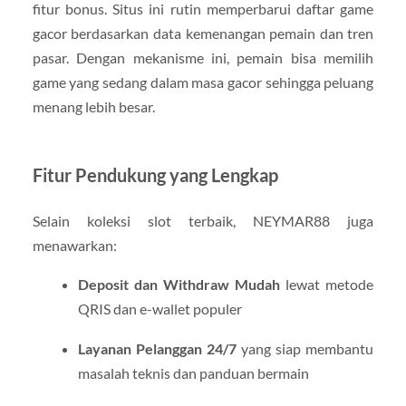
fitur bonus. Situs ini rutin memperbarui daftar game
gacor berdasarkan data kemenangan pemain dan tren
pasar. Dengan mekanisme ini, pemain bisa memilih
game yang sedang dalam masa gacor sehingga peluang
menang lebih besar.
Fitur Pendukung yang Lengkap
Selain koleksi slot terbaik, NEYMAR88 juga
menawarkan:
Deposit dan Withdraw Mudah
lewat metode
QRIS dan e-wallet populer
Layanan Pelanggan 24/7
yang siap membantu
masalah teknis dan panduan bermain