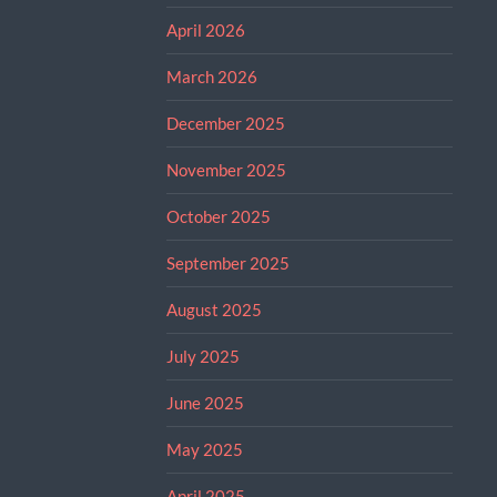
April 2026
March 2026
December 2025
November 2025
October 2025
September 2025
August 2025
July 2025
June 2025
May 2025
April 2025