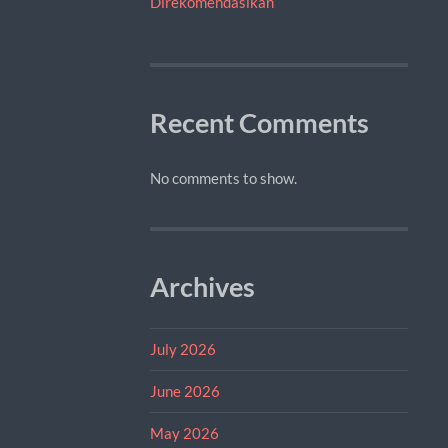
Direkomendasikan
Recent Comments
No comments to show.
Archives
July 2026
June 2026
May 2026