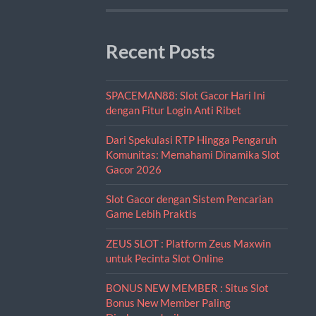
Recent Posts
SPACEMAN88: Slot Gacor Hari Ini
dengan Fitur Login Anti Ribet
Dari Spekulasi RTP Hingga Pengaruh
Komunitas: Memahami Dinamika Slot
Gacor 2026
Slot Gacor dengan Sistem Pencarian
Game Lebih Praktis
ZEUS SLOT : Platform Zeus Maxwin
untuk Pecinta Slot Online
BONUS NEW MEMBER : Situs Slot
Bonus New Member Paling