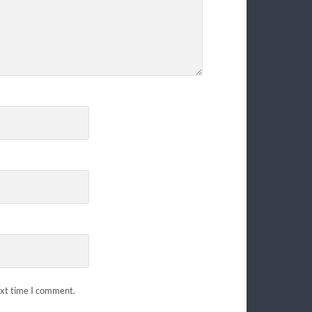
ext time I comment.