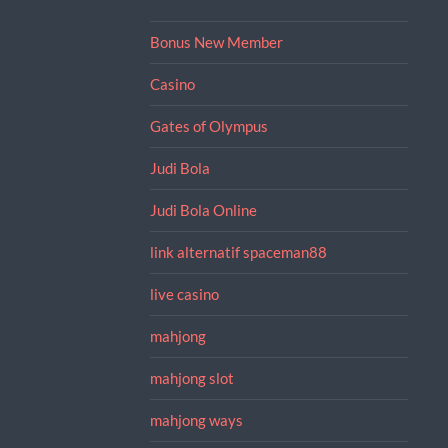
Bonus New Member
Casino
Gates of Olympus
Judi Bola
Judi Bola Online
link alternatif spaceman88
live casino
mahjong
mahjong slot
mahjong ways