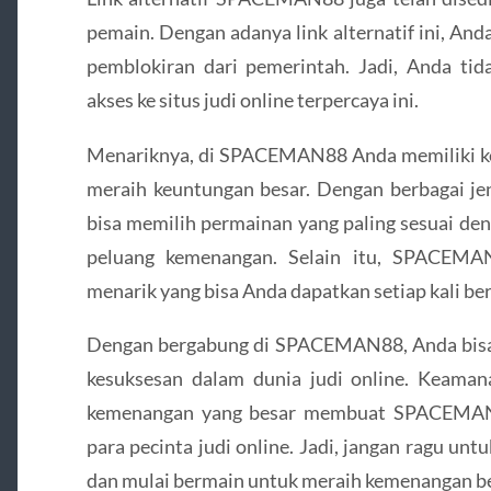
pemain. Dengan adanya link alternatif ini, And
pemblokiran dari pemerintah. Jadi, Anda tid
akses ke situs judi online terpercaya ini.
Menariknya, di SPACEMAN88 Anda memiliki 
meraih keuntungan besar. Dengan berbagai je
bisa memilih permainan yang paling sesuai de
peluang kemenangan. Selain itu, SPACEMA
menarik yang bisa Anda dapatkan setiap kali be
Dengan bergabung di SPACEMAN88, Anda bisa
kesuksesan dalam dunia judi online. Keaman
kemenangan yang besar membuat SPACEMAN88
para pecinta judi online. Jadi, jangan ragu 
dan mulai bermain untuk meraih kemenangan be