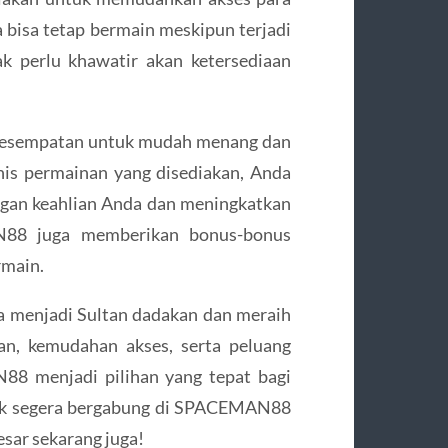
a bisa tetap bermain meskipun terjadi
ak perlu khawatir akan ketersediaan
kesempatan untuk mudah menang dan
nis permainan yang disediakan, Anda
ngan keahlian Anda dan meningkatkan
N88 juga memberikan bonus-bonus
rmain.
 menjadi Sultan dadakan dan meraih
an, kemudahan akses, serta peluang
 menjadi pilihan yang tepat bagi
untuk segera bergabung di SPACEMAN88
sar sekarang juga!