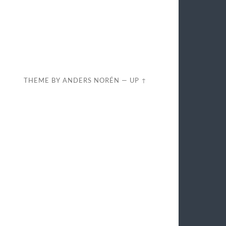
THEME BY
ANDERS NORÉN
—
UP ↑