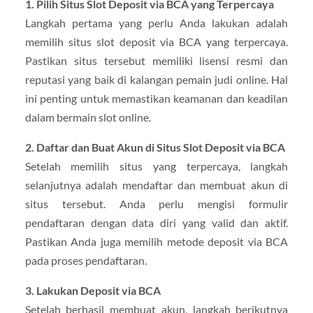
1. Pilih Situs Slot Deposit via BCA yang Terpercaya
Langkah pertama yang perlu Anda lakukan adalah
memilih situs slot deposit via BCA yang terpercaya.
Pastikan situs tersebut memiliki lisensi resmi dan
reputasi yang baik di kalangan pemain judi online. Hal
ini penting untuk memastikan keamanan dan keadilan
dalam bermain slot online.
2. Daftar dan Buat Akun di Situs Slot Deposit via BCA
Setelah memilih situs yang terpercaya, langkah
selanjutnya adalah mendaftar dan membuat akun di
situs tersebut. Anda perlu mengisi formulir
pendaftaran dengan data diri yang valid dan aktif.
Pastikan Anda juga memilih metode deposit via BCA
pada proses pendaftaran.
3. Lakukan Deposit via BCA
Setelah berhasil membuat akun, langkah berikutnya