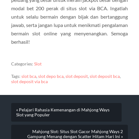
modal bet 200 perak di situs slot via BCA. Ingatlah
untuk selalu bermain dengan bijak dan bertanggung
jawab, serta jangan lupa untuk menikmati pengalaman
bermain slot online yang menyenangkan. Semoga
berhasil!
Categories:
Slot
Tags:
slot bca
,
slot depo bca
,
slot deposit
,
slot deposit bca
,
slot deposit via bca
« Pelajari Rahasia Kemenangan di Mahjong Ways
Slot yang Populer
Mahjong Slot: Situs Slot Gacor Mahjong Ways 2
Gampang Menang dengan Scatter Hitam Hari Ini »