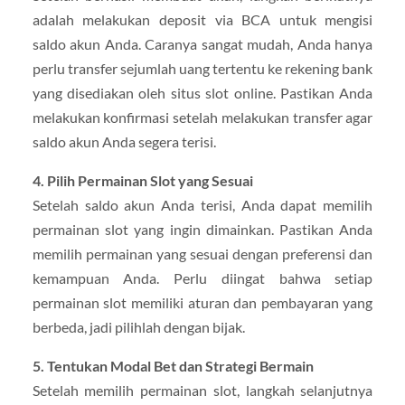
adalah melakukan deposit via BCA untuk mengisi
saldo akun Anda. Caranya sangat mudah, Anda hanya
perlu transfer sejumlah uang tertentu ke rekening bank
yang disediakan oleh situs slot online. Pastikan Anda
melakukan konfirmasi setelah melakukan transfer agar
saldo akun Anda segera terisi.
4. Pilih Permainan Slot yang Sesuai
Setelah saldo akun Anda terisi, Anda dapat memilih
permainan slot yang ingin dimainkan. Pastikan Anda
memilih permainan yang sesuai dengan preferensi dan
kemampuan Anda. Perlu diingat bahwa setiap
permainan slot memiliki aturan dan pembayaran yang
berbeda, jadi pilihlah dengan bijak.
5. Tentukan Modal Bet dan Strategi Bermain
Setelah memilih permainan slot, langkah selanjutnya