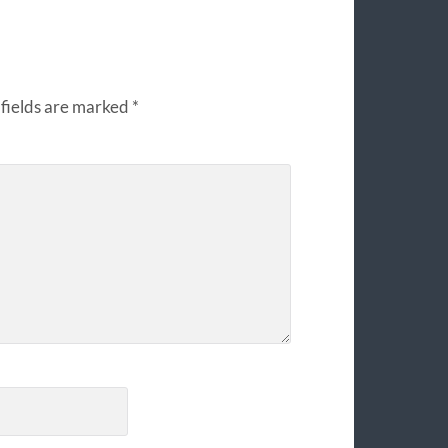
fields are marked
*