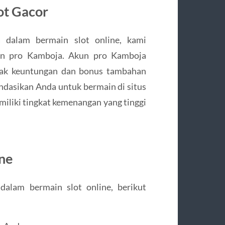
ot Gacor
dalam bermain slot online, kami
un pro Kamboja. Akun pro Kamboja
ak keuntungan dan bonus tambahan
ndasikan Anda untuk bermain di situs
emiliki tingkat kemenangan yang tinggi
ine
alam bermain slot online, berikut