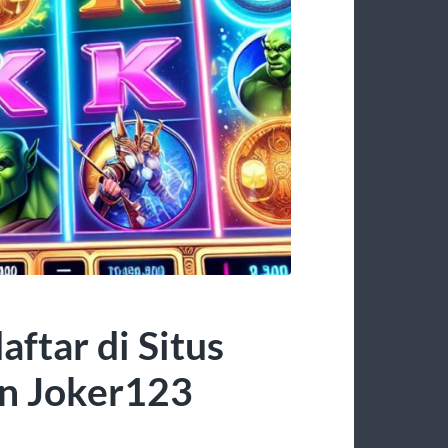
ftar di Situs
an Joker123