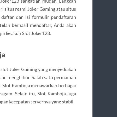
t Joker123 sangatlah mudah. Langkah
i situs resmi Joker Gaming atau situs
 daftar dan isi formulir pendaftaran
telah berhasil mendaftar, Anda akan
n ke akun Slot Joker123.
ja
er slot Joker Gaming yang menyediakan
dan menghibur. Salah satu permainan
a. Slot Kamboja menawarkan berbagai
gam. Selain itu, Slot Kamboja juga
an kecepatan servernya yang stabil.