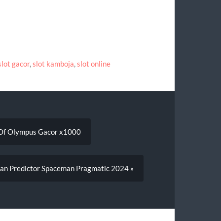
slot gacor
,
slot kamboja
,
slot online
s Of Olympus Gacor x1000
gan Predictor Spaceman Pragmatic 2024 »