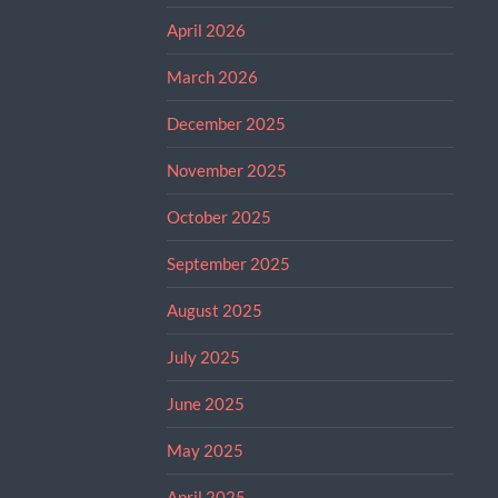
April 2026
March 2026
December 2025
November 2025
October 2025
September 2025
August 2025
July 2025
June 2025
May 2025
April 2025