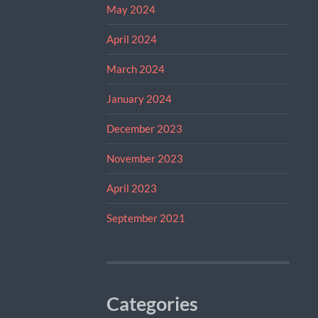
May 2024
April 2024
March 2024
January 2024
December 2023
November 2023
April 2023
September 2021
Categories