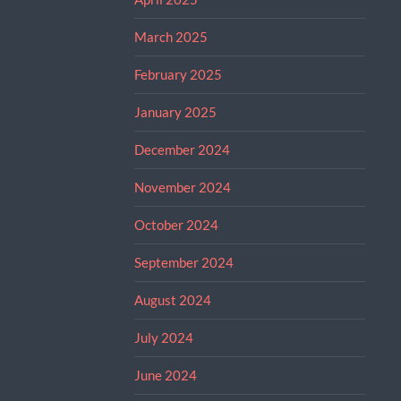
March 2025
February 2025
January 2025
December 2024
November 2024
October 2024
September 2024
August 2024
July 2024
June 2024