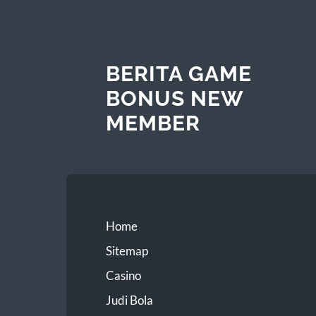
BERITA GAME
BONUS NEW
MEMBER
Home
Sitemap
Casino
Judi Bola