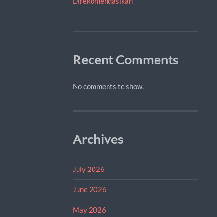
Direkomendasikan
Recent Comments
No comments to show.
Archives
July 2026
June 2026
May 2026