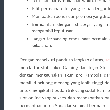
Tentukan batas modal dan waktu bermai
Pilih permainan slot yang sesuai dengan
Manfaatkan bonus dan promosi yang ditaw
Bermainlah dengan strategi yang 
mengambil keputusan.
Jangan terpancing emosi saat bermain
kekalahan.
Dengan mengikuti panduan lengkap di atas,
se
mendaftar slot Joker Gaming dan login Slot 
dengan menggunakan akun pro Kamboja dan 
memiliki peluang menang yang lebih tinggi da
untuk mengikuti tips dan trik yang sudah kami 
slot online yang sukses dan mendapatkan ban
bermanfaat untuk Anda dan selamat bermain!