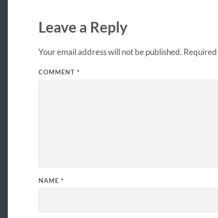
Leave a Reply
Your email address will not be published.
Required 
COMMENT
*
NAME
*