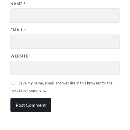
NAME
*
EMAIL
*
WEBSITE
Save my name, email, and website in this browser for the
next time I comment.