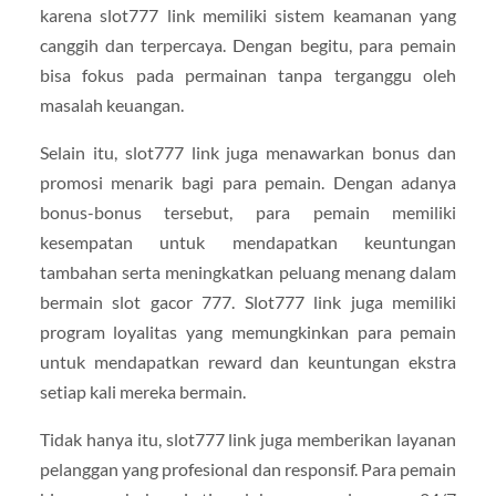
karena slot777 link memiliki sistem keamanan yang
canggih dan terpercaya. Dengan begitu, para pemain
bisa fokus pada permainan tanpa terganggu oleh
masalah keuangan.
Selain itu, slot777 link juga menawarkan bonus dan
promosi menarik bagi para pemain. Dengan adanya
bonus-bonus tersebut, para pemain memiliki
kesempatan untuk mendapatkan keuntungan
tambahan serta meningkatkan peluang menang dalam
bermain slot gacor 777. Slot777 link juga memiliki
program loyalitas yang memungkinkan para pemain
untuk mendapatkan reward dan keuntungan ekstra
setiap kali mereka bermain.
Tidak hanya itu, slot777 link juga memberikan layanan
pelanggan yang profesional dan responsif. Para pemain