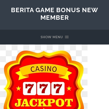
BERITA GAME BONUS NEW
MEMBER
SHOW MENU