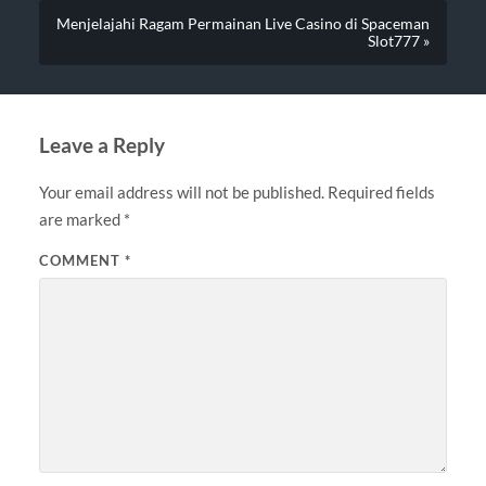
Menjelajahi Ragam Permainan Live Casino di Spaceman
Slot777 »
Leave a Reply
Your email address will not be published.
Required fields
are marked
*
COMMENT
*