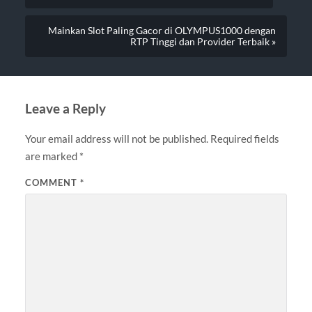
Mainkan Slot Paling Gacor di OLYMPUS1000 dengan
RTP Tinggi dan Provider Terbaik »
Leave a Reply
Your email address will not be published.
Required fields
are marked
*
COMMENT
*