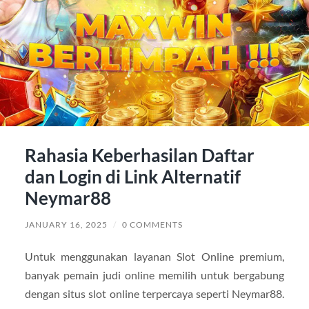
Rahasia Keberhasilan Daftar
dan Login di Link Alternatif
Neymar88
JANUARY 16, 2025
/
0 COMMENTS
Untuk menggunakan layanan Slot Online premium,
banyak pemain judi online memilih untuk bergabung
dengan situs slot online terpercaya seperti Neymar88.