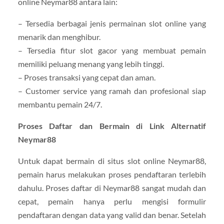
online Neymar88 antara lain:
– Tersedia berbagai jenis permainan slot online yang
menarik dan menghibur.
– Tersedia fitur slot gacor yang membuat pemain
memiliki peluang menang yang lebih tinggi.
– Proses transaksi yang cepat dan aman.
– Customer service yang ramah dan profesional siap
membantu pemain 24/7.
Proses Daftar dan Bermain di Link Alternatif
Neymar88
Untuk dapat bermain di situs slot online Neymar88,
pemain harus melakukan proses pendaftaran terlebih
dahulu. Proses daftar di Neymar88 sangat mudah dan
cepat, pemain hanya perlu mengisi formulir
pendaftaran dengan data yang valid dan benar. Setelah