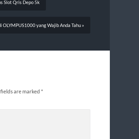
s Slot Qris Depo 5k
di OLYMPUS1000 yang Wajib Anda Tahu »
fields are marked
*