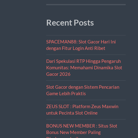
Recent Posts
SPACEMAN88: Slot Gacor Hari Ini
dengan Fitur Login Anti Ribet
Dari Spekulasi RTP Hingga Pengaruh
Komunitas: Memahami Dinamika Slot
Gacor 2026
Slot Gacor dengan Sistem Pencarian
Game Lebih Praktis
ZEUS SLOT : Platform Zeus Maxwin
untuk Pecinta Slot Online
BONUS NEW MEMBER : Situs Slot
Bonus New Member Paling