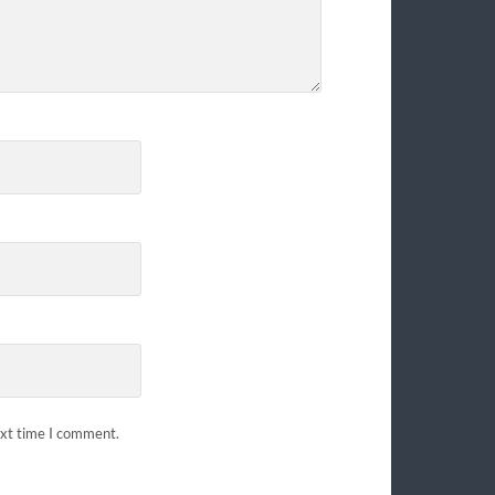
ext time I comment.