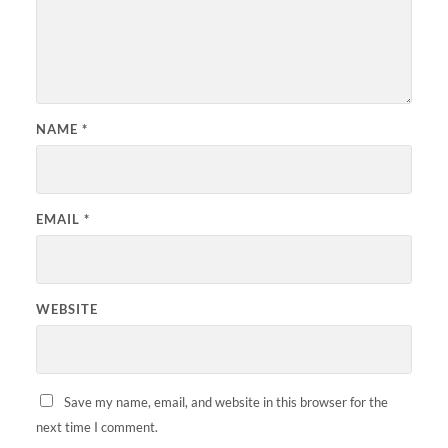
NAME
*
EMAIL
*
WEBSITE
Save my name, email, and website in this browser for the
next time I comment.