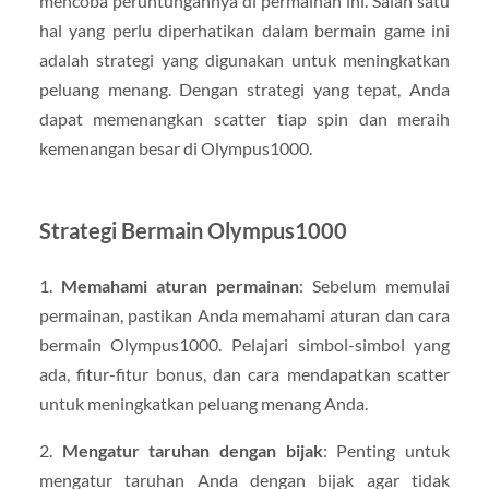
mencoba peruntungannya di permainan ini. Salah satu
hal yang perlu diperhatikan dalam bermain game ini
adalah strategi yang digunakan untuk meningkatkan
peluang menang. Dengan strategi yang tepat, Anda
dapat memenangkan scatter tiap spin dan meraih
kemenangan besar di Olympus1000.
Strategi Bermain Olympus1000
1.
Memahami aturan permainan
: Sebelum memulai
permainan, pastikan Anda memahami aturan dan cara
bermain Olympus1000. Pelajari simbol-simbol yang
ada, fitur-fitur bonus, dan cara mendapatkan scatter
untuk meningkatkan peluang menang Anda.
2.
Mengatur taruhan dengan bijak
: Penting untuk
mengatur taruhan Anda dengan bijak agar tidak