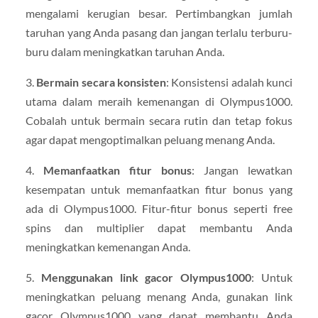
mengalami kerugian besar. Pertimbangkan jumlah
taruhan yang Anda pasang dan jangan terlalu terburu-
buru dalam meningkatkan taruhan Anda.
3.
Bermain secara konsisten
: Konsistensi adalah kunci
utama dalam meraih kemenangan di Olympus1000.
Cobalah untuk bermain secara rutin dan tetap fokus
agar dapat mengoptimalkan peluang menang Anda.
4.
Memanfaatkan fitur bonus
: Jangan lewatkan
kesempatan untuk memanfaatkan fitur bonus yang
ada di Olympus1000. Fitur-fitur bonus seperti free
spins dan multiplier dapat membantu Anda
meningkatkan kemenangan Anda.
5.
Menggunakan link gacor Olympus1000
: Untuk
meningkatkan peluang menang Anda, gunakan link
gacor Olympus1000 yang dapat membantu Anda