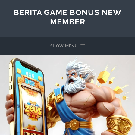
BERITA GAME BONUS NEW
MEMBER
SHOW MENU