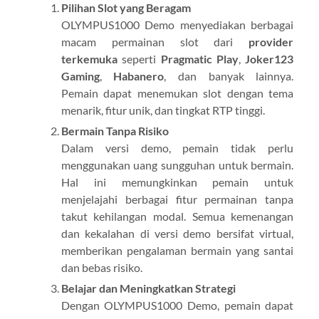
Pilihan Slot yang Beragam
OLYMPUS1000 Demo menyediakan berbagai
macam permainan slot dari
provider
terkemuka
seperti
Pragmatic Play
,
Joker123
Gaming
,
Habanero
, dan banyak lainnya.
Pemain dapat menemukan slot dengan tema
menarik, fitur unik, dan tingkat RTP tinggi.
Bermain Tanpa Risiko
Dalam versi demo, pemain tidak perlu
menggunakan uang sungguhan untuk bermain.
Hal ini memungkinkan pemain untuk
menjelajahi berbagai fitur permainan tanpa
takut kehilangan modal. Semua kemenangan
dan kekalahan di versi demo bersifat virtual,
memberikan pengalaman bermain yang santai
dan bebas risiko.
Belajar dan Meningkatkan Strategi
Dengan OLYMPUS1000 Demo, pemain dapat