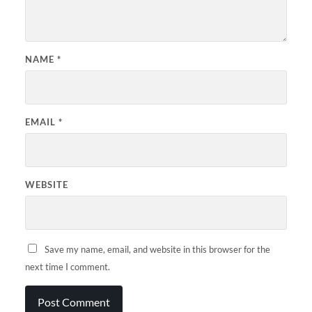
NAME
*
EMAIL
*
WEBSITE
Save my name, email, and website in this browser for the
next time I comment.