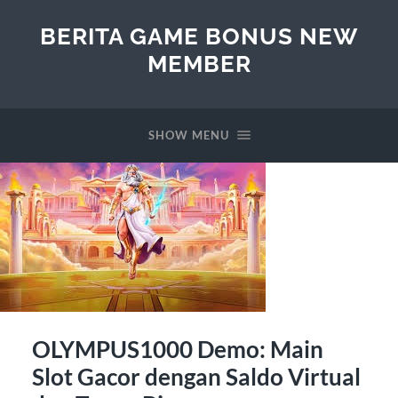
BERITA GAME BONUS NEW
MEMBER
SHOW MENU
OLYMPUS1000 Demo: Main
Slot Gacor dengan Saldo Virtual