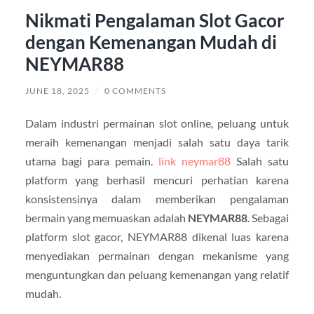
Nikmati Pengalaman Slot Gacor
dengan Kemenangan Mudah di
NEYMAR88
JUNE 18, 2025
/
0 COMMENTS
Dalam industri permainan slot online, peluang untuk
meraih kemenangan menjadi salah satu daya tarik
utama bagi para pemain.
link neymar88
Salah satu
platform yang berhasil mencuri perhatian karena
konsistensinya dalam memberikan pengalaman
bermain yang memuaskan adalah
NEYMAR88
. Sebagai
platform slot gacor, NEYMAR88 dikenal luas karena
menyediakan permainan dengan mekanisme yang
menguntungkan dan peluang kemenangan yang relatif
mudah.