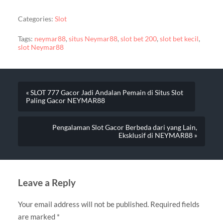
Categories:
Slot
Tags:
neymar88
,
situs Neymar88
,
slot bet 200
,
slot bet kecil
,
slot Neymar88
« SLOT 777 Gacor Jadi Andalan Pemain di Situs Slot
Paling Gacor NEYMAR88
Pengalaman Slot Gacor Berbeda dari yang Lain,
Eksklusif di NEYMAR88 »
Leave a Reply
Your email address will not be published.
Required fields
are marked
*