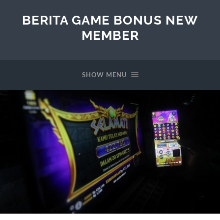
BERITA GAME BONUS NEW
MEMBER
SHOW MENU