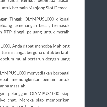
tuk Anda. Berikut beberapa alasan
 untuk bermain Mahjong Slot Demo:
gan Tinggi
: OLYMPUS1000 dikenal
peluang kemenangan besar, termasuk
 RTP tinggi, peluang untuk meraih
1000, Anda dapat mencoba Mahjong
Fitur ini sangat berguna untuk berlatih
belum mulai bertaruh dengan uang
OLYMPUS1000 menyediakan berbagai
epat, memungkinkan pemain untuk
tanpa masalah.
gan pelanggan OLYMPUS1000 siap
ive chat. Mereka siap memberikan
au pertanyaan lainnya.