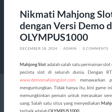
Nikmati Mahjong Slot
dengan Versi Demo d
OLYMPUS1000
DECEMBER 18, 2024
/
ADMIN
/
0 COMMENTS
Mahjong Slot
adalah salah satu permainan slot 
pecinta slot di seluruh dunia. Dengan RT
www.demomahjongslot.com
menawarkan pe
menguntungkan. Tidak hanya itu, kini game i
memungkinkan pemain untuk merasakan sensa
uang. Salah satu situs yang menyediakan
Mahj
terbaik adalah
OLYMPUS1000
.