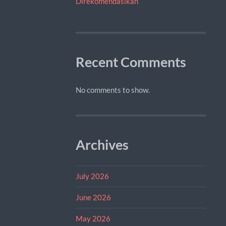
Direkomendasikan
Recent Comments
No comments to show.
Archives
July 2026
June 2026
May 2026