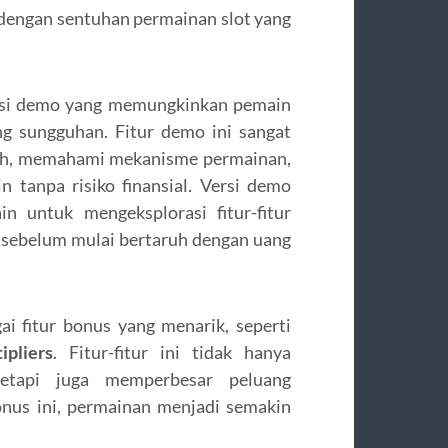
dengan sentuhan permainan slot yang
rsi demo yang memungkinkan pemain
 sungguhan. Fitur demo ini sangat
tih, memahami mekanisme permainan,
 tanpa risiko finansial. Versi demo
 untuk mengeksplorasi fitur-fitur
sebelum mulai bertaruh dengan uang
i fitur bonus yang menarik, seperti
ipliers
. Fitur-fitur ini tidak hanya
tetapi juga memperbesar peluang
us ini, permainan menjadi semakin