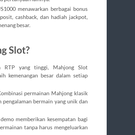
S1000 menawarkan berbagai bonus
osit, cashback, dan hadiah jackpot,
enang besar.
g Slot?
n RTP yang tinggi, Mahjong Slot
ih kemenangan besar dalam setiap
Kombinasi permainan Mahjong klasik
 pengalaman bermain yang unik dan
i demo memberikan kesempatan bagi
ermainan tanpa harus mengeluarkan