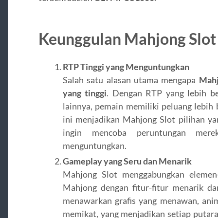
Keunggulan Mahjong Slot
RTP Tinggi yang Menguntungkan
Salah satu alasan utama mengapa
Mahj
yang tinggi
. Dengan RTP yang lebih b
lainnya, pemain memiliki peluang lebih
ini menjadikan Mahjong Slot pilihan y
ingin mencoba peruntungan mere
menguntungkan.
Gameplay yang Seru dan Menarik
Mahjong Slot menggabungkan elemen-e
Mahjong dengan fitur-fitur menarik da
menawarkan grafis yang menawan, anima
memikat, yang menjadikan setiap putar