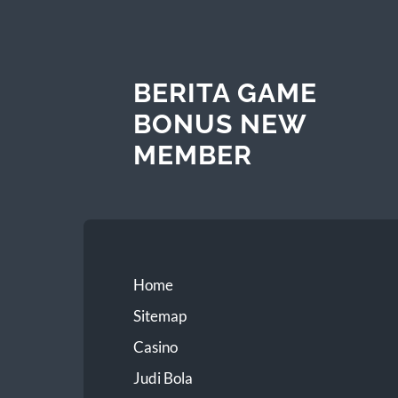
BERITA GAME
BONUS NEW
MEMBER
Home
Sitemap
Casino
Judi Bola