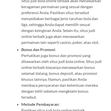
Situs judi bola online terbaik akan menawarkan
keragaman permainan yang sesuai dengan
preferensi Anda. Pastikan situs tersebut
menyediakan berbagai jenis taruhan bola dan
liga, sehingga Anda dapat memilih sesuai
dengan keinginan Anda. Selain itu, situs judi
online terbaik juga akan menawarkan
permainan lain seperti casino, poker, atau slot.
Bonus dan Promosi:
Perhatikan juga bonus dan promosi yang
ditawarkan oleh situs judi bola online. Situs judi
online terbaik biasanya menawarkan bonus
selamat datang, bonus deposit, atau promosi
khusus lainnya. Namun, pastikan Anda
membaca persyaratan dan ketentuan mereka
dengan teliti sebelum mengklaim bonus
tersebut.
Metode Pembayaran:
Pastikan situs judi bola online terbaik