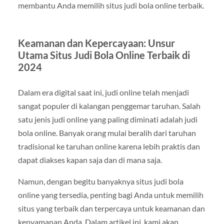
membantu Anda memilih situs judi bola online terbaik.
Keamanan dan Kepercayaan: Unsur
Utama Situs Judi Bola Online Terbaik di
2024
Dalam era digital saat ini, judi online telah menjadi
sangat populer di kalangan penggemar taruhan. Salah
satu jenis judi online yang paling diminati adalah judi
bola online. Banyak orang mulai beralih dari taruhan
tradisional ke taruhan online karena lebih praktis dan
dapat diakses kapan saja dan di mana saja.
Namun, dengan begitu banyaknya situs judi bola
online yang tersedia, penting bagi Anda untuk memilih
situs yang terbaik dan terpercaya untuk keamanan dan
kenyamanan Anda. Dalam artikel ini, kami akan