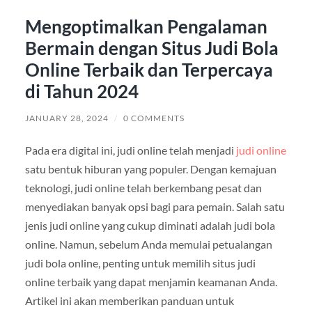
Mengoptimalkan Pengalaman
Bermain dengan Situs Judi Bola
Online Terbaik dan Terpercaya
di Tahun 2024
JANUARY 28, 2024
/
0 COMMENTS
Pada era digital ini, judi online telah menjadi
judi online
satu bentuk hiburan yang populer. Dengan kemajuan
teknologi, judi online telah berkembang pesat dan
menyediakan banyak opsi bagi para pemain. Salah satu
jenis judi online yang cukup diminati adalah judi bola
online. Namun, sebelum Anda memulai petualangan
judi bola online, penting untuk memilih situs judi
online terbaik yang dapat menjamin keamanan Anda.
Artikel ini akan memberikan panduan untuk