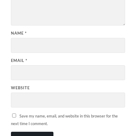
NAME
*
EMAIL
*
WEBSITE
Save my name, email, and website in this browser for the
next time I comment.