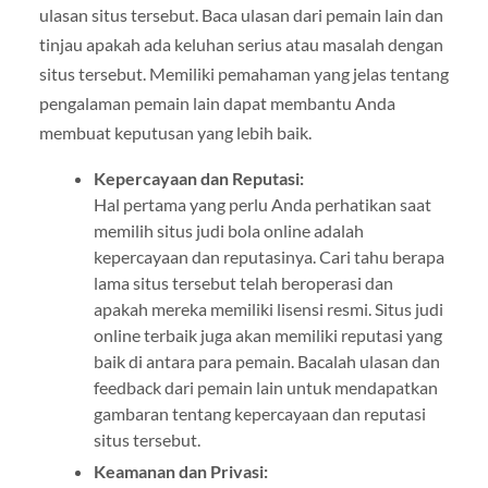
ulasan situs tersebut. Baca ulasan dari pemain lain dan
tinjau apakah ada keluhan serius atau masalah dengan
situs tersebut. Memiliki pemahaman yang jelas tentang
pengalaman pemain lain dapat membantu Anda
membuat keputusan yang lebih baik.
Kepercayaan dan Reputasi:
Hal pertama yang perlu Anda perhatikan saat
memilih situs judi bola online adalah
kepercayaan dan reputasinya. Cari tahu berapa
lama situs tersebut telah beroperasi dan
apakah mereka memiliki lisensi resmi. Situs judi
online terbaik juga akan memiliki reputasi yang
baik di antara para pemain. Bacalah ulasan dan
feedback dari pemain lain untuk mendapatkan
gambaran tentang kepercayaan dan reputasi
situs tersebut.
Keamanan dan Privasi: