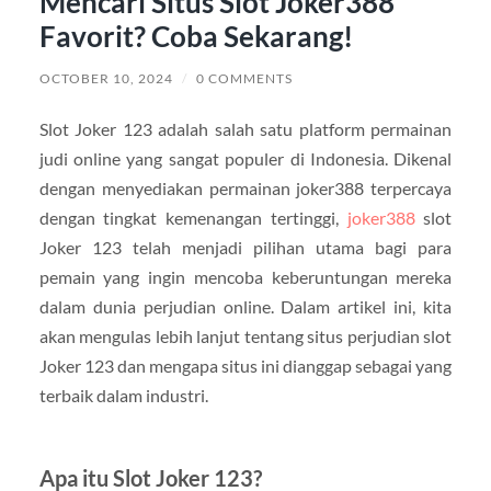
Mencari Situs Slot Joker388
Favorit? Coba Sekarang!
OCTOBER 10, 2024
/
0 COMMENTS
Slot Joker 123 adalah salah satu platform permainan
judi online yang sangat populer di Indonesia. Dikenal
dengan menyediakan permainan joker388 terpercaya
dengan tingkat kemenangan tertinggi,
joker388
slot
Joker 123 telah menjadi pilihan utama bagi para
pemain yang ingin mencoba keberuntungan mereka
dalam dunia perjudian online. Dalam artikel ini, kita
akan mengulas lebih lanjut tentang situs perjudian slot
Joker 123 dan mengapa situs ini dianggap sebagai yang
terbaik dalam industri.
Apa itu Slot Joker 123?