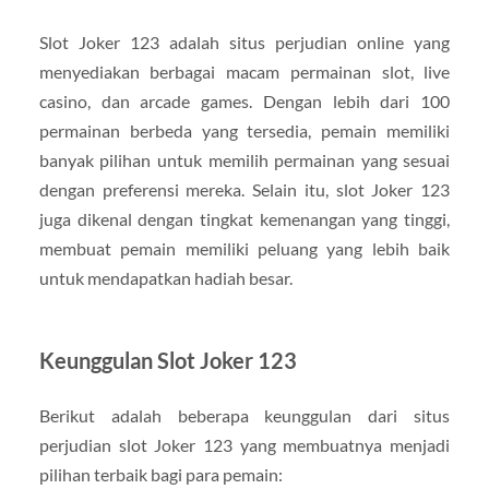
Slot Joker 123 adalah situs perjudian online yang
menyediakan berbagai macam permainan slot, live
casino, dan arcade games. Dengan lebih dari 100
permainan berbeda yang tersedia, pemain memiliki
banyak pilihan untuk memilih permainan yang sesuai
dengan preferensi mereka. Selain itu, slot Joker 123
juga dikenal dengan tingkat kemenangan yang tinggi,
membuat pemain memiliki peluang yang lebih baik
untuk mendapatkan hadiah besar.
Keunggulan Slot Joker 123
Berikut adalah beberapa keunggulan dari situs
perjudian slot Joker 123 yang membuatnya menjadi
pilihan terbaik bagi para pemain: