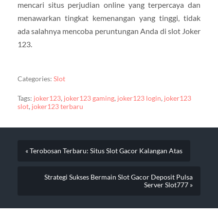
mencari situs perjudian online yang terpercaya dan
menawarkan tingkat kemenangan yang tinggi, tidak
ada salahnya mencoba peruntungan Anda di slot Joker
123.
Categories:
Slot
Tags:
joker123
,
joker123 gaming
,
joker123 login
,
joker123
slot
,
joker123 terbaru
« Terobosan Terbaru: Situs Slot Gacor Kalangan Atas
Strategi Sukses Bermain Slot Gacor Deposit Pulsa
Server Slot777 »