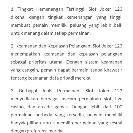
1. Tingkat Kemenangan Tertinggi: Slot Joker 123
dikenal dengan tingkat kemenangan yang tinggi,
membuat pemain memiliki peluang yang lebih baik
untuk menang dalam setiap permainan.
2. Keamanan dan Kepuasan Pelanggan: Slot Joker 123
menempatkan keamanan dan kepuasan pelanggan
sebagai prioritas utama. Dengan sistem keamanan
yang canggih, pemain dapat bermain tanpa khawatir
tentang keamanan data pribadi mereka.
3. Berbagai Jenis Permainan: Slot Joker 123
menyediakan berbagai macam permainan slot, live
casino, dan arcade games. Dengan lebih dari 100
permainan berbeda yang tersedia, pemain memiliki
banyak pilihan untuk memilih permainan yang sesuai
dengan preferensi mereka.