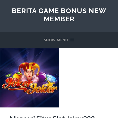
BERITA GAME BONUS NEW
MEMBER
SHOW MENU