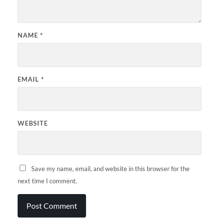
NAME
*
EMAIL
*
WEBSITE
Save my name, email, and website in this browser for the
next time I comment.