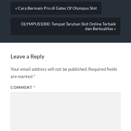
« Cara Bermain Pro di Gates Of Olympus Slot
OLYMPUS1000: Tempat Taruhan Slot Online Terbaik
dan Berkualitas »
Leave a Reply
Your email address will not be published.
Required fields
are marked
*
COMMENT
*