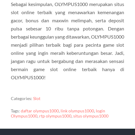
Sebagai kesimpulan, OLYMPUS1000 merupakan situs
slot online terbaik yang menawarkan kemenangan
gacor, bonus dan maxwin melimpah, serta deposit
pulsa sebesar 10 ribu tanpa potongan. Dengan
berbagai keunggulan yang ditawarkan, OLYMPUS1000
menjadi pilihan terbaik bagi para pecinta game slot
online yang ingin meraih keberuntungan besar. Jadi,
jangan ragu untuk bergabung dan merasakan sensasi
bermain game slot online terbaik hanya di
OLYMPUS1000!
Categories:
Slot
Tags:
daftar olympus1000
,
link olympus1000
,
login
Olympus1000
,
rtp olympus1000
,
situs olympus1000