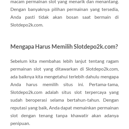
macam permainan slot yang menarik dan menantang.
Dengan banyaknya pilihan permainan yang tersedia,
Anda pasti tidak akan bosan saat bermain di
Slotdepo2k.com.
Mengapa Harus Memilih Slotdepo2k.com?
Sebelum kita membahas lebih lanjut tentang ragam
permainan slot yang ditawarkan di Slotdepo2k.com,
ada baiknya kita mengetahui terlebih dahulu mengapa
Anda harus memilih situs ini. Pertama-tama,
Slotdepo2k.com adalah situs slot terpercaya yang
sudah beroperasi selama bertahun-tahun. Dengan
reputasi yang baik, Anda dapat memainkan permainan
slot dengan tenang tanpa khawatir akan adanya
penipuan.