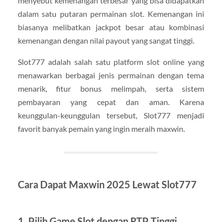
menyebut kemenangan terbesar yang bisa didapatkan
dalam satu putaran permainan slot. Kemenangan ini
biasanya melibatkan jackpot besar atau kombinasi
kemenangan dengan nilai payout yang sangat tinggi.
Slot777 adalah salah satu platform slot online yang
menawarkan berbagai jenis permainan dengan tema
menarik, fitur bonus melimpah, serta sistem
pembayaran yang cepat dan aman. Karena
keunggulan-keunggulan tersebut, Slot777 menjadi
favorit banyak pemain yang ingin meraih maxwin.
Cara Dapat Maxwin 2025 Lewat Slot777
1. Pilih Game Slot dengan RTP Tinggi