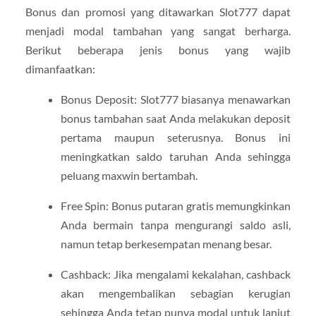
Bonus dan promosi yang ditawarkan Slot777 dapat
menjadi modal tambahan yang sangat berharga.
Berikut beberapa jenis bonus yang wajib
dimanfaatkan:
Bonus Deposit: Slot777 biasanya menawarkan
bonus tambahan saat Anda melakukan deposit
pertama maupun seterusnya. Bonus ini
meningkatkan saldo taruhan Anda sehingga
peluang maxwin bertambah.
Free Spin: Bonus putaran gratis memungkinkan
Anda bermain tanpa mengurangi saldo asli,
namun tetap berkesempatan menang besar.
Cashback: Jika mengalami kekalahan, cashback
akan mengembalikan sebagian kerugian
sehingga Anda tetap punya modal untuk lanjut