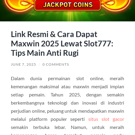
Link Resmi & Cara Dapat
Maxwin 2025 Lewat Slot777:
Tips Main Anti Rugi
JUNE 7, 2025
/
0 COMMENTS
Dalam dunia permainan slot online, meraih
kemenangan maksimal atau maxwin menjadi impian
setiap pemain. Tahun 2025, dengan semakin
berkembangnya teknologi dan inovasi di industri
perjudian online, peluang untuk mendapatkan maxwin
melalui platform populer seperti
situs slot gacor
semakin terbuka lebar. Namun, untuk meraih