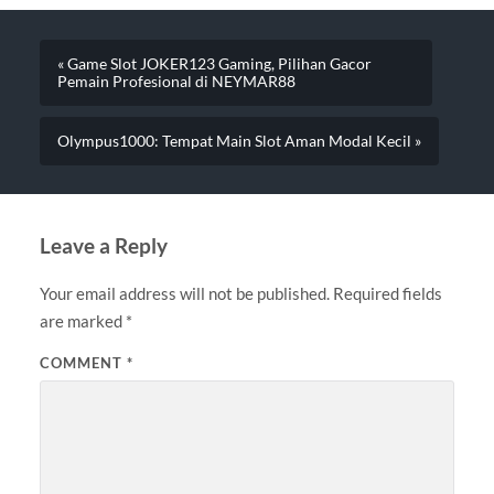
« Game Slot JOKER123 Gaming, Pilihan Gacor
Pemain Profesional di NEYMAR88
Olympus1000: Tempat Main Slot Aman Modal Kecil »
Leave a Reply
Your email address will not be published.
Required fields
are marked
*
COMMENT
*