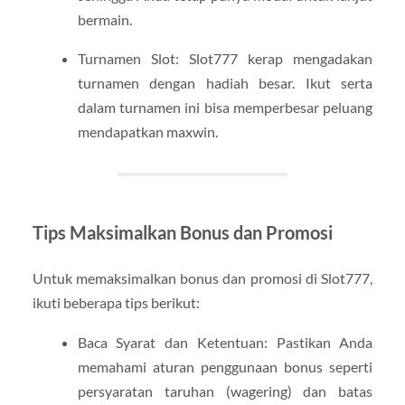
bermain.
Turnamen Slot: Slot777 kerap mengadakan
turnamen dengan hadiah besar. Ikut serta
dalam turnamen ini bisa memperbesar peluang
mendapatkan maxwin.
Tips Maksimalkan Bonus dan Promosi
Untuk memaksimalkan bonus dan promosi di Slot777,
ikuti beberapa tips berikut:
Baca Syarat dan Ketentuan: Pastikan Anda
memahami aturan penggunaan bonus seperti
persyaratan taruhan (wagering) dan batas