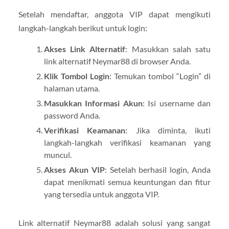
Setelah mendaftar, anggota VIP dapat mengikuti
langkah-langkah berikut untuk login:
Akses Link Alternatif
: Masukkan salah satu
link alternatif Neymar88 di browser Anda.
Klik Tombol Login
: Temukan tombol “Login” di
halaman utama.
Masukkan Informasi Akun
: Isi username dan
password Anda.
Verifikasi Keamanan
: Jika diminta, ikuti
langkah-langkah verifikasi keamanan yang
muncul.
Akses Akun VIP
: Setelah berhasil login, Anda
dapat menikmati semua keuntungan dan fitur
yang tersedia untuk anggota VIP.
Link alternatif Neymar88 adalah solusi yang sangat