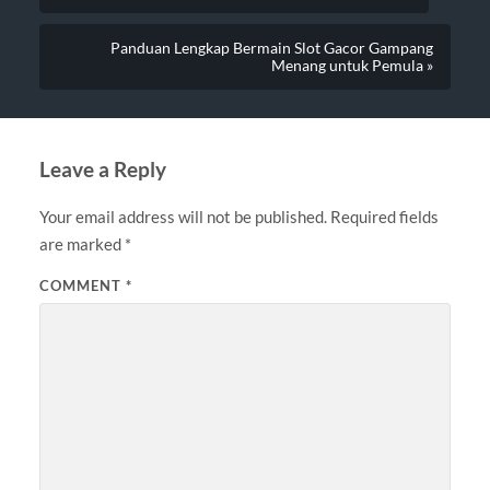
Panduan Lengkap Bermain Slot Gacor Gampang
Menang untuk Pemula »
Leave a Reply
Your email address will not be published.
Required fields
are marked
*
COMMENT
*