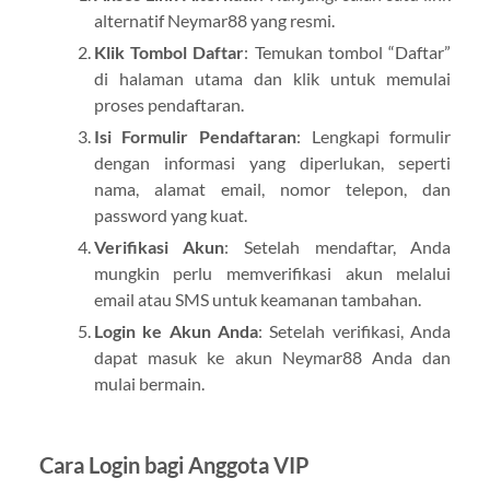
alternatif Neymar88 yang resmi.
Klik Tombol Daftar
: Temukan tombol “Daftar”
di halaman utama dan klik untuk memulai
proses pendaftaran.
Isi Formulir Pendaftaran
: Lengkapi formulir
dengan informasi yang diperlukan, seperti
nama, alamat email, nomor telepon, dan
password yang kuat.
Verifikasi Akun
: Setelah mendaftar, Anda
mungkin perlu memverifikasi akun melalui
email atau SMS untuk keamanan tambahan.
Login ke Akun Anda
: Setelah verifikasi, Anda
dapat masuk ke akun Neymar88 Anda dan
mulai bermain.
Cara Login bagi Anggota VIP