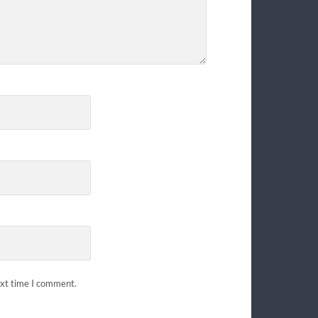
ext time I comment.