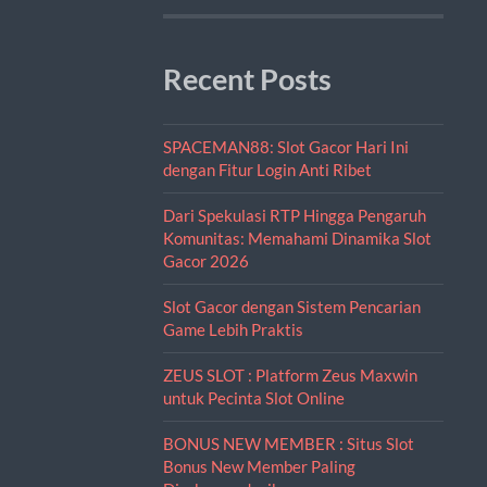
Recent Posts
SPACEMAN88: Slot Gacor Hari Ini
dengan Fitur Login Anti Ribet
Dari Spekulasi RTP Hingga Pengaruh
Komunitas: Memahami Dinamika Slot
Gacor 2026
Slot Gacor dengan Sistem Pencarian
Game Lebih Praktis
ZEUS SLOT : Platform Zeus Maxwin
untuk Pecinta Slot Online
BONUS NEW MEMBER : Situs Slot
Bonus New Member Paling