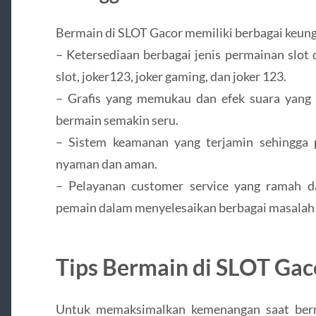
Bermain di SLOT Gacor memiliki berbagai keung
– Ketersediaan berbagai jenis permainan slot 
slot, joker123, joker gaming, dan joker 123.
– Grafis yang memukau dan efek suara yan
bermain semakin seru.
– Sistem keamanan yang terjamin sehingga
nyaman dan aman.
– Pelayanan customer service yang ramah d
pemain dalam menyelesaikan berbagai masalah 
Tips Bermain di SLOT Gac
Untuk memaksimalkan kemenangan saat berm