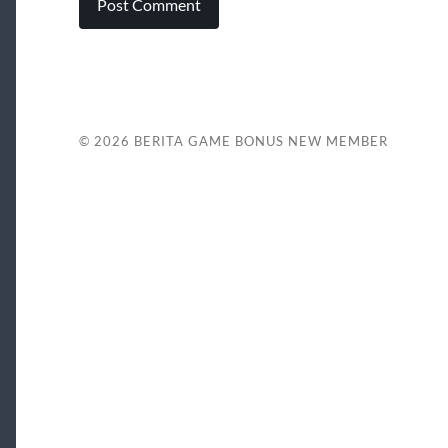
© 2026
BERITA GAME BONUS NEW MEMBER