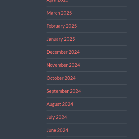
March 2025
February 2025
January 2025
December 2024
November 2024
October 2024
September 2024
August 2024
July 2024
June 2024