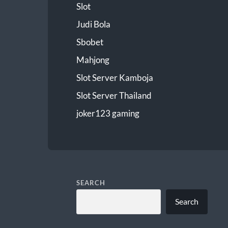
Slot
Judi Bola
Sbobet
Mahjong
Slot Server Kamboja
Slot Server Thailand
joker123 gaming
SEARCH
Search