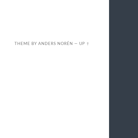
THEME BY
ANDERS NORÉN
—
UP ↑