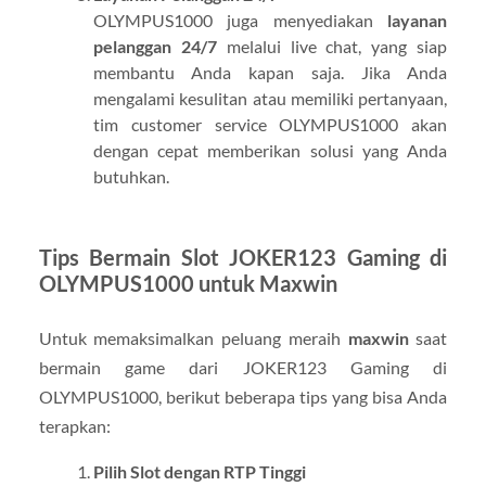
OLYMPUS1000 juga menyediakan
layanan
pelanggan 24/7
melalui live chat, yang siap
membantu Anda kapan saja. Jika Anda
mengalami kesulitan atau memiliki pertanyaan,
tim customer service OLYMPUS1000 akan
dengan cepat memberikan solusi yang Anda
butuhkan.
Tips Bermain Slot JOKER123 Gaming di
OLYMPUS1000 untuk Maxwin
Untuk memaksimalkan peluang meraih
maxwin
saat
bermain game dari JOKER123 Gaming di
OLYMPUS1000, berikut beberapa tips yang bisa Anda
terapkan:
Pilih Slot dengan RTP Tinggi