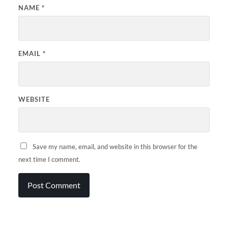
NAME
*
EMAIL
*
WEBSITE
Save my name, email, and website in this browser for the
next time I comment.