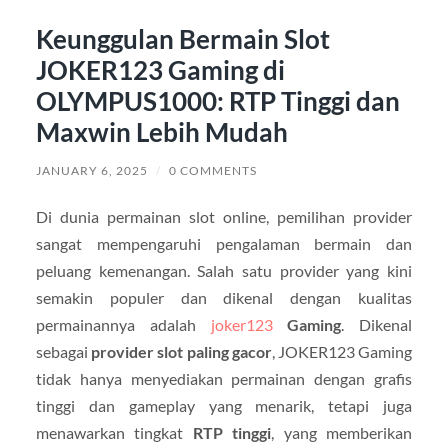
Keunggulan Bermain Slot
JOKER123 Gaming di
OLYMPUS1000: RTP Tinggi dan
Maxwin Lebih Mudah
JANUARY 6, 2025
/
0 COMMENTS
Di dunia permainan slot online, pemilihan provider
sangat mempengaruhi pengalaman bermain dan
peluang kemenangan. Salah satu provider yang kini
semakin populer dan dikenal dengan kualitas
permainannya adalah
joker123
Gaming
. Dikenal
sebagai
provider slot paling gacor
, JOKER123 Gaming
tidak hanya menyediakan permainan dengan grafis
tinggi dan gameplay yang menarik, tetapi juga
menawarkan tingkat
RTP tinggi
, yang memberikan