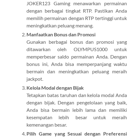
JOKER123 Gaming menawarkan permainan
dengan berbagai tingkat RTP. Pastikan Anda
memilih permainan dengan RTP tertinggi untuk
meningkatkan peluang menang.
Manfaatkan Bonus dan Promosi
Gunakan berbagai bonus dan promosi yang
ditawarkan oleh OLYMPUS1000 untuk
memperbesar saldo permainan Anda. Dengan
bonus ini, Anda bisa memperpanjang waktu
bermain dan meningkatkan peluang meraih
jackpot.
Kelola Modal dengan Bijak
Tetapkan batas taruhan dan kelola modal Anda
dengan bijak. Dengan pengelolaan yang baik,
Anda bisa bermain lebih lama dan memiliki
kesempatan lebih besar untuk meraih
kemenangan besar.
Pilih Game yang Sesuai dengan Preferensi