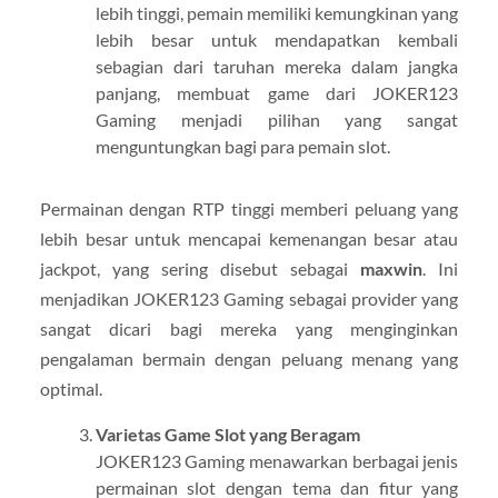
lebih tinggi, pemain memiliki kemungkinan yang
lebih besar untuk mendapatkan kembali
sebagian dari taruhan mereka dalam jangka
panjang, membuat game dari JOKER123
Gaming menjadi pilihan yang sangat
menguntungkan bagi para pemain slot.
Permainan dengan RTP tinggi memberi peluang yang
lebih besar untuk mencapai kemenangan besar atau
jackpot, yang sering disebut sebagai
maxwin
. Ini
menjadikan JOKER123 Gaming sebagai provider yang
sangat dicari bagi mereka yang menginginkan
pengalaman bermain dengan peluang menang yang
optimal.
Varietas Game Slot yang Beragam
JOKER123 Gaming menawarkan berbagai jenis
permainan slot dengan tema dan fitur yang