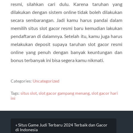
resmi, silahkan cari dulu. Karena taruhan yang
dilakukan dengan sistem online tidak boleh dilakukan
secara sembarangan. Jadi kamu harus pandai dalam
memilih situs slot gacor resmi baru kemudian lakukan
pendaftaran di dalamnya. Setelah itu, kamu juga harus
melakukan deposit supaya taruhan slot gacor resmi
online yang penuh dengan banyak keuntungan dan
bonus terbanyak ini bisa segera kamu nikmati.
Categories:
Uncategorized
Tags:
situs slot
,
slot gacor gampang menang
,
slot gacor hari
ini
« Situs Game Judi Terbaru 2024 Terbaik dan Gacor
di Indonesia