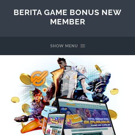
BERITA GAME BONUS NEW
MEMBER
SHOW MENU