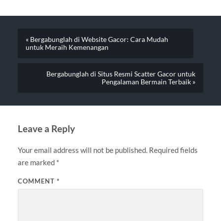
« Bergabunglah di Website Gacor: Cara Mudah
untuk Meraih Kemenangan
Bergabunglah di Situs Resmi Scatter Gacor untuk
Pengalaman Bermain Terbaik »
Leave a Reply
Your email address will not be published.
Required fields
are marked
*
COMMENT
*